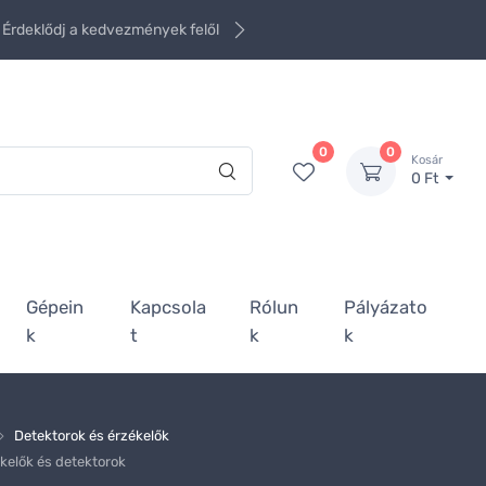
Érdeklődj a kedvezmények felől
0
0
Kosár
0 Ft
Gépein
Kapcsola
Rólun
Pályázato
k
t
k
k
Detektorok és érzékelők
kelők és detektorok