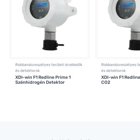
Robbanásveszélyes területi érzékelők
Robbanásveszélyes te
és detektorok
és detektorok
XDI-win F1 Redline Prime 1
XDI-win F1 Redlin
Szénhidrogén Detektor
CO2