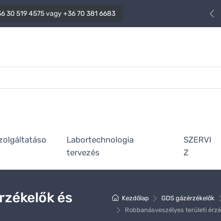
6 30 519 4575
vagy
+36 70 381 6683
zolgáltatáso
Labortechnologia
SZERVI
tervezés
Z
rzékelők és
Kezdőlap
GDS gázérzékelők
Robbanásveszélyes területi érzé