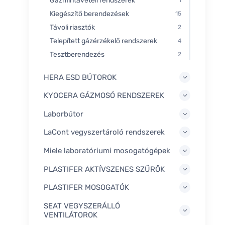
Gázmintavételi rendszerek
1
Kiegészítő berendezések
15
Távoli riasztók
2
Telepített gázérzékelő rendszerek
4
Tesztberendezés
2
HERA ESD BÚTOROK
KYOCERA GÁZMOSÓ RENDSZEREK
Laborbútor
LaCont vegyszertároló rendszerek
Miele laboratóriumi mosogatógépek
PLASTIFER AKTÍVSZENES SZŰRŐK
PLASTIFER MOSOGATÓK
SEAT VEGYSZERÁLLÓ
VENTILÁTOROK