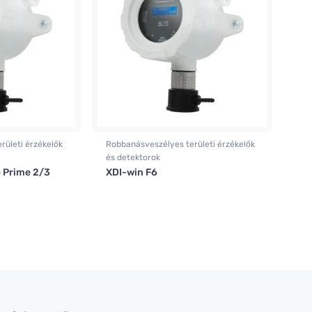
rületi érzékelők
Robbanásveszélyes területi érzékelők
és detektorok
e Prime 2/3
XDI-win F6