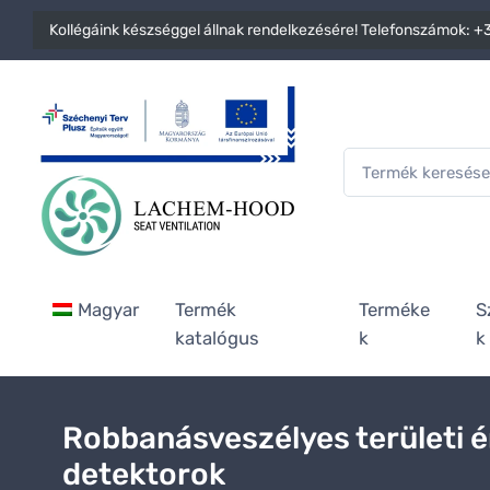
Kollégáink készséggel állnak rendelkezésére! Telefonszámok:
+3
Magyar
Termék
Terméke
S
katalógus
k
k
Robbanásveszélyes területi é
detektorok