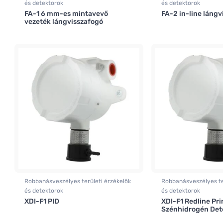
és detektorok
és detektorok
FA-1 6 mm-es mintavevő
FA-2 in-line láng
vezeték lángvisszafogó
Robbanásveszélyes területi érzékelők
Robbanásveszélyes te
és detektorok
és detektorok
XDI-F1 PID
XDI-F1 Redline Pri
Szénhidrogén Det