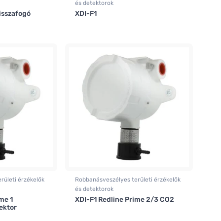
és detektorok
visszafogó
XDI-F1
rületi érzékelők
Robbanásveszélyes területi érzékelők
és detektorok
me 1
XDI-F1 Redline Prime 2/3 CO2
ektor