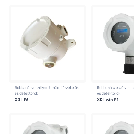
Robbanásveszélyes területi érzékelők
Robbanásveszélyes te
és detektorok
és detektorok
XDI-F6
XDI-win F1