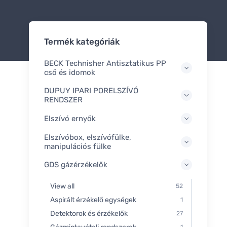
Termék kategóriák
BECK Technisher Antisztatikus PP
cső és idomok
DUPUY IPARI PORELSZÍVÓ
RENDSZER
Elszívó ernyők
Elszívóbox, elszívófülke,
manipulációs fülke
GDS gázérzékelők
View all
52
Aspirált érzékelő egységek
1
Detektorok és érzékelők
27