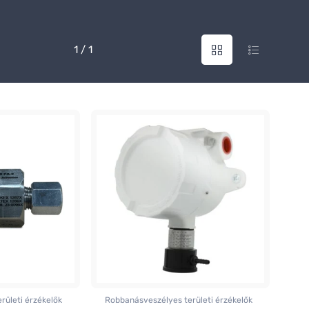
1 / 1
rületi érzékelők
Robbanásveszélyes területi érzékelők