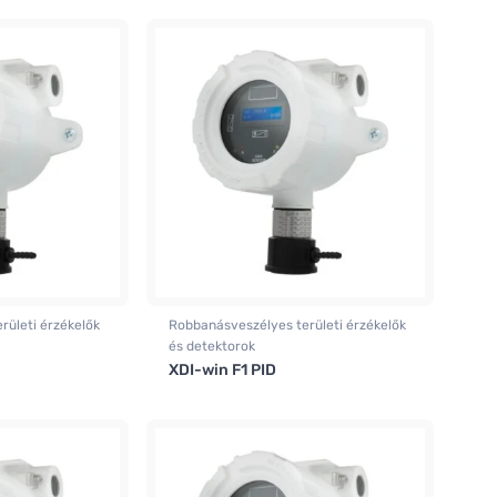
rületi érzékelők
Robbanásveszélyes területi érzékelők
és detektorok
XDI-win F1 PID