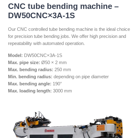
CNC tube bending machine –
DW50CNC×3A-1S
Our CNC controlled tube bending machine is the ideal choice
for precision tube bending jobs. We offer high precision and
repeatability with automated operation.
Model:
DW50CNC×3A-1S
Max. pipe size:
Ø50 × 2 mm
Max. bending radius:
250 mm
Min. bending radius:
depending on pipe diameter
Max. bending angle:
190°
Max. loading length:
3000 mm