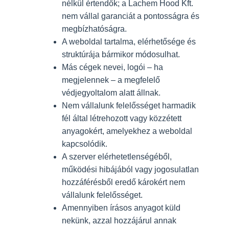
nélkül értendők; a Lachem Hood Kft.
nem vállal garanciát a pontosságra és
megbízhatóságra.
A weboldal tartalma, elérhetősége és
struktúrája bármikor módosulhat.
Más cégek nevei, logói – ha
megjelennek – a megfelelő
védjegyoltalom alatt állnak.
Nem vállalunk felelősséget harmadik
fél által létrehozott vagy közzétett
anyagokért, amelyekhez a weboldal
kapcsolódik.
A szerver elérhetetlenségéből,
működési hibájából vagy jogosulatlan
hozzáférésből eredő károkért nem
vállalunk felelősséget.
Amennyiben írásos anyagot küld
nekünk, azzal hozzájárul annak