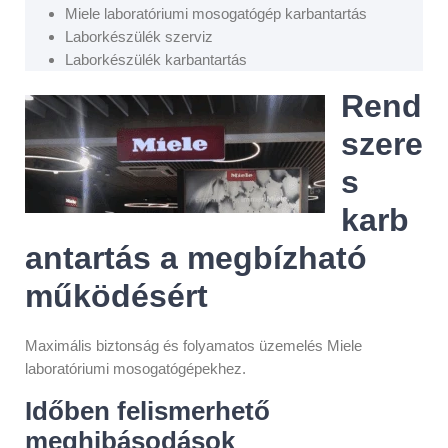
Miele laboratóriumi mosogatógép karbantartás
Laborkészülék szerviz
Laborkészülék karbantartás
Rend
szere
s
karb
antartás a megbízható
működésért
Maximális biztonság és folyamatos üzemelés Miele
laboratóriumi mosogatógépekhez.
Időben felismerhető
meghibásodások