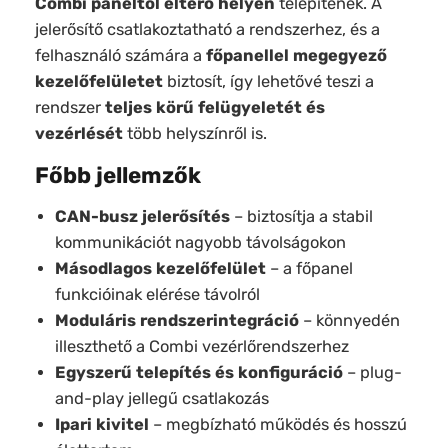
Combi paneltől eltérő helyen
telepítenek. A
jelerősítő csatlakoztatható a rendszerhez, és a
felhasználó számára a
főpanellel megegyező
kezelőfelületet
biztosít, így lehetővé teszi a
rendszer
teljes körű felügyeletét és
vezérlését
több helyszínről is.
Főbb jellemzők
CAN-busz jelerősítés
– biztosítja a stabil
kommunikációt nagyobb távolságokon
Másodlagos kezelőfelület
– a főpanel
funkcióinak elérése távolról
Moduláris rendszerintegráció
– könnyedén
illeszthető a Combi vezérlőrendszerhez
Egyszerű telepítés és konfiguráció
– plug-
and-play jellegű csatlakozás
Ipari kivitel
– megbízható működés és hosszú