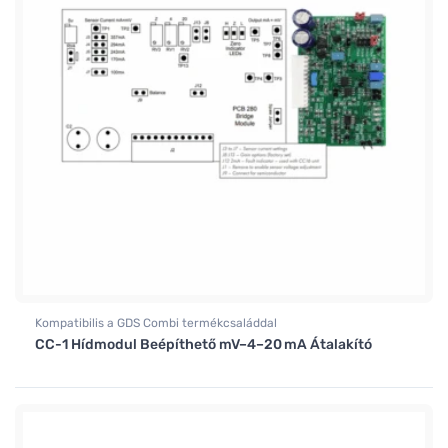
Kompatibilis a GDS Combi termékcsaláddal
CC-1 Hídmodul Beépíthető mV–4–20 mA Átalakító