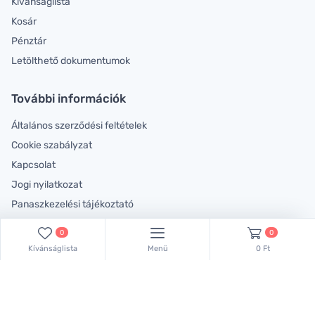
Kívánságlista
Kosár
Pénztár
Letölthető dokumentumok
További információk
Általános szerződési feltételek
Cookie szabályzat
Kapcsolat
Jogi nyilatkozat
Panaszkezelési tájékoztató
Rólunk
0
0
Kívánságlista
Menü
0 Ft
Lépjen velünk kapcsolatba!
Kollégáink készséggel állnak rendelkezésére!
Keressen bennünket ezen a telefonszámon: