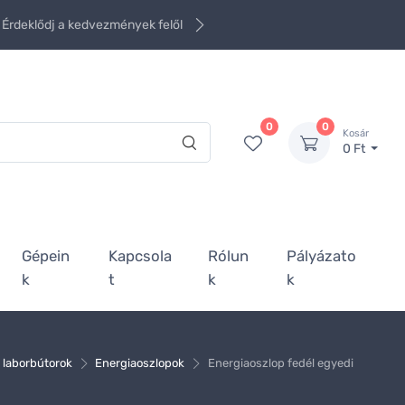
Érdeklődj a kedvezmények felől
0
0
Kosár
0 Ft
Gépein
Kapcsola
Rólun
Pályázato
k
t
k
k
 laborbútorok
Energiaoszlopok
Energiaoszlop fedél egyedi