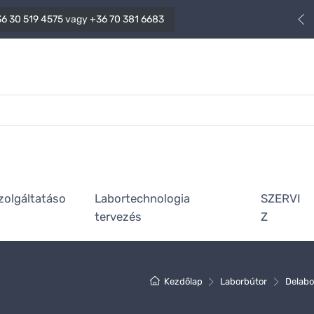
6 30 519 4575
vagy
+36 70 381 6683
zolgáltatáso
Labortechnologia
SZERVI
tervezés
Z
Kezdőlap
Laborbútor
Delabo