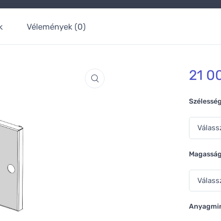
k
Vélemények (0)
21 0
Szélesség
Magasság
Anyagmi