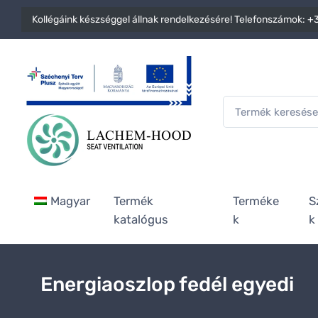
Kollégáink készséggel állnak rendelkezésére! Telefonszámok:
+3
Magyar
Termék
Terméke
S
katalógus
k
k
Energiaoszlop fedél egyedi