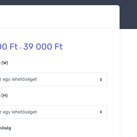
00
Ft
39 000
Ft
–
 (W)
 (H)
nőség