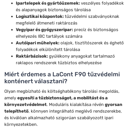
Ipartelepek és gyártóüzemek:
veszélyes folyadékok
és alapanyagok biztonságos tárolása
Logisztikai központok:
tűzvédelmi szabványoknak
megfelelő átmeneti raktározás
Vegyipar és gyógyszeripar:
precíz és biztonságos
elhelyezés IBC tartályok számára
Autóipari műhelyek:
olajok, tisztítószerek és éghető
folyadékok elkülönített tárolása
Raktárbázisok:
gyúlékony anyagokat tartalmazó
raklapos rendszerek tűzbiztos elhelyezése
Miért érdemes a LaCont F90 tűzvédelmi
konténert választani?
Olyan megbízható és költséghatékony tárolási megoldás,
amely
egyesíti a tűzbiztonságot, a mobilitást és a
környezetvédelmet
. Moduláris kialakítása révén
gyorsan
telepíthető
, könnyen integrálható meglévő rendszerekbe,
és kiválóan alkalmazható szigorúan szabályozott ipari
környezetekben.