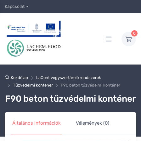
Kapcsolat
0
Kezdőlap
LaCont vegyszertároló rendszerek
Tűzvédelmi konténer
F90 beton tűzvédelmi konténer
F90 beton tűzvédelmi konténer
Általános információk
Vélemények (0)