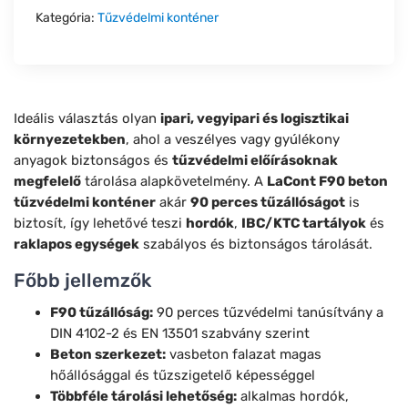
Kategória:
Tűzvédelmi konténer
Ideális választás olyan
ipari, vegyipari és logisztikai
környezetekben
, ahol a veszélyes vagy gyúlékony
anyagok biztonságos és
tűzvédelmi előírásoknak
megfelelő
tárolása alapkövetelmény. A
LaCont F90 beton
tűzvédelmi konténer
akár
90 perces tűzállóságot
is
biztosít, így lehetővé teszi
hordók
,
IBC/KTC tartályok
és
raklapos egységek
szabályos és biztonságos tárolását.
Főbb jellemzők
F90 tűzállóság:
90 perces tűzvédelmi tanúsítvány a
DIN 4102-2 és EN 13501 szabvány szerint
Beton szerkezet:
vasbeton falazat magas
hőállósággal és tűzszigetelő képességgel
Többféle tárolási lehetőség:
alkalmas hordók,