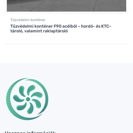
Tűzvédelmi konténer
Tűzvédelmi konténer F90 acélból – hordó- és KTC-
tároló, valamint raklaptároló