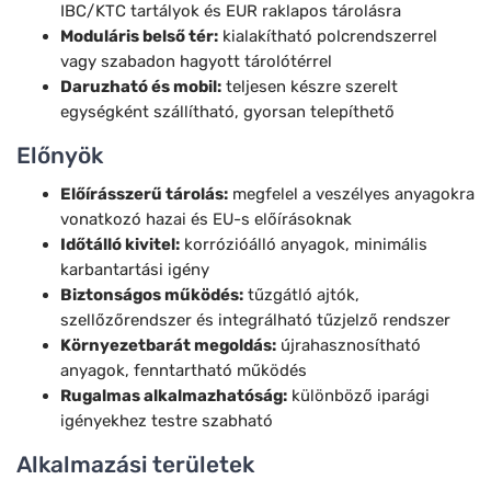
IBC/KTC tartályok és EUR raklapos tárolásra
Moduláris belső tér:
kialakítható polcrendszerrel
vagy szabadon hagyott tárolótérrel
Daruzható és mobil:
teljesen készre szerelt
egységként szállítható, gyorsan telepíthető
Előnyök
Előírásszerű tárolás:
megfelel a veszélyes anyagokra
vonatkozó hazai és EU-s előírásoknak
Időtálló kivitel:
korrózióálló anyagok, minimális
karbantartási igény
Biztonságos működés:
tűzgátló ajtók,
szellőzőrendszer és integrálható tűzjelző rendszer
Környezetbarát megoldás:
újrahasznosítható
anyagok, fenntartható működés
Rugalmas alkalmazhatóság:
különböző iparági
igényekhez testre szabható
Alkalmazási területek