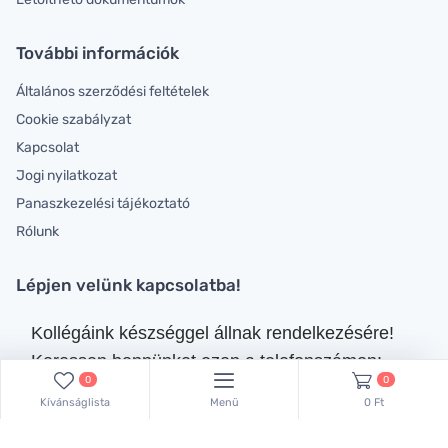
További információk
Általános szerződési feltételek
Cookie szabályzat
Kapcsolat
Jogi nyilatkozat
Panaszkezelési tájékoztató
Rólunk
Lépjen velünk kapcsolatba!
Kollégáink készséggel állnak rendelkezésére!
Keressen bennünket ezen a telefonszámon:
0
0
+36 70 381 66 83
,
Kívánságlista
Menü
0 Ft
vagy küldjön emailt:
lachemhood@gmail.com