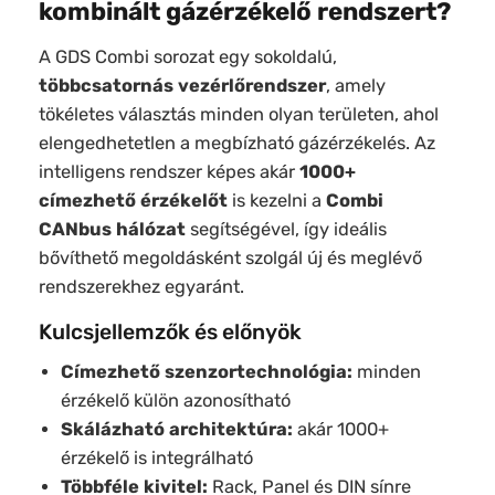
kombinált gázérzékelő rendszert?
A GDS Combi sorozat egy sokoldalú,
többcsatornás vezérlőrendszer
, amely
tökéletes választás minden olyan területen, ahol
elengedhetetlen a megbízható gázérzékelés. Az
intelligens rendszer képes akár
1000+
címezhető érzékelőt
is kezelni a
Combi
CANbus hálózat
segítségével, így ideális
bővíthető megoldásként szolgál új és meglévő
rendszerekhez egyaránt.
Kulcsjellemzők és előnyök
Címezhető szenzortechnológia:
minden
érzékelő külön azonosítható
Skálázható architektúra:
akár 1000+
érzékelő is integrálható
Többféle kivitel:
Rack, Panel és DIN sínre