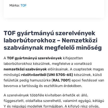
Márka:
TOF
TOF gyártmányú szerelvények
laborbútorokhoz – Nemzetközi
szabványnak megfelelő minőség
A
TOF gyártmányú szerelvények
kifejezetten
laborbútorokhoz készülnek, megfelelve a vonatkozó
nemzetközi szabványok
előírásainak. A csaptestek magas
minőségű
rézötvözetből (UNI 5705-65)
készülnek, külső
felületük pedig hamuszürke (
RAL 7001
) epoxi festéssel van
bevonva a tartósság és esztétikum érdekében.
A szerelvények többféle kivitelben érhetők el: álló,
függesztett, oldalfalba szerelhető, valamint egyágú, kétágú
Y és négyágú modellek formájában. A kifolyó rész olivás,