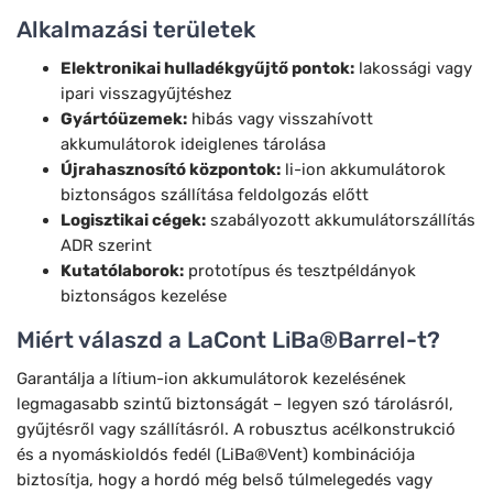
Alkalmazási területek
Elektronikai hulladékgyűjtő pontok:
lakossági vagy
ipari visszagyűjtéshez
Gyártóüzemek:
hibás vagy visszahívott
akkumulátorok ideiglenes tárolása
Újrahasznosító központok:
li-ion akkumulátorok
biztonságos szállítása feldolgozás előtt
Logisztikai cégek:
szabályozott akkumulátorszállítás
ADR szerint
Kutatólaborok:
prototípus és tesztpéldányok
biztonságos kezelése
Miért válaszd a LaCont LiBa®Barrel-t?
Garantálja a lítium-ion akkumulátorok kezelésének
legmagasabb szintű biztonságát – legyen szó tárolásról,
gyűjtésről vagy szállításról. A robusztus acélkonstrukció
és a nyomáskioldós fedél (LiBa®Vent) kombinációja
biztosítja, hogy a hordó még belső túlmelegedés vagy