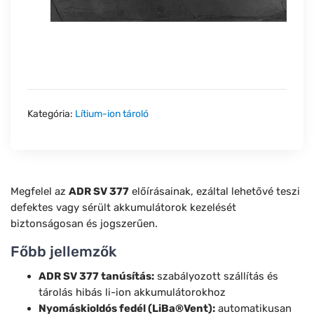
Kategória:
Lítium-ion tároló
Megfelel az
ADR SV 377
előírásainak, ezáltal lehetővé teszi
defektes vagy sérült akkumulátorok kezelését
biztonságosan és jogszerűen.
Főbb jellemzők
ADR SV 377 tanúsítás:
szabályozott szállítás és
tárolás hibás li-ion akkumulátorokhoz
Nyomáskioldós fedél (LiBa®Vent):
automatikusan