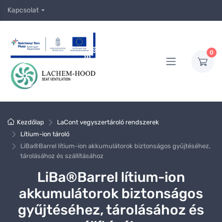
Kapcsolat
0
Kezdőlap
LaCont vegyszertároló rendszerek
Lítium-ion tároló
LiBa®Barrel lítium-ion akkumulátorok biztonságos gyűjtéséhez,
tárolásához és szállításához
LiBa®Barrel lítium-ion
akkumulátorok biztonságos
gyűjtéséhez, tárolásához és