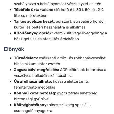
szabályozza a belső nyomást vészhelyzet esetén
Többféle űrtartalom:
elérhető 6 l, 30 l, 50 l és 212
literes méretekben
Tartós acélszerkezet:
porszórt, strapabíró hordó,
kültéri és beltéri használatra is alkalmas
Kitöltőanyag opciók:
vermikulit vagy üveggyöngy a
hőszigetelés és stabilitás érdekében
Előnyök
Tűzvédelem:
csökkenti a tűz- és robbanásveszélyt
hibás akkumulátor esetén
Jogszabályi megfelelés:
ADR előírások betartása a
veszélyes hulladék szállításához
Újrafelhasználható:
hosszú élettartamú,
fenntartható megoldás
Könnyű kezelhetőség:
gyors zárási lehetőség
biztonsági gyűrűvel
Költséghatékony:
nincs szükség speciális
csomagolóanyagokra