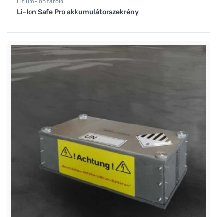
Lítium-ion tároló
Li-Ion Safe Pro akkumulátorszekrény