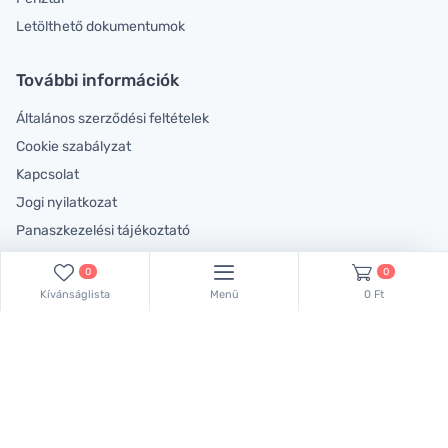
Letölthető dokumentumok
További információk
Általános szerződési feltételek
Cookie szabályzat
Kapcsolat
Jogi nyilatkozat
Panaszkezelési tájékoztató
Rólunk
0
0
Kívánságlista
Menü
0 Ft
Lépjen velünk kapcsolatba!
Kollégáink készséggel állnak rendelkezésére!
Keressen bennünket ezen a telefonszámon:
+36 70 381 66 83
,
vagy küldjön emailt: