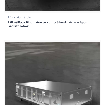
Lítium-ion tároló
LiBa®Pack lítium-ion akkumulátorok biztonságos
szállításához