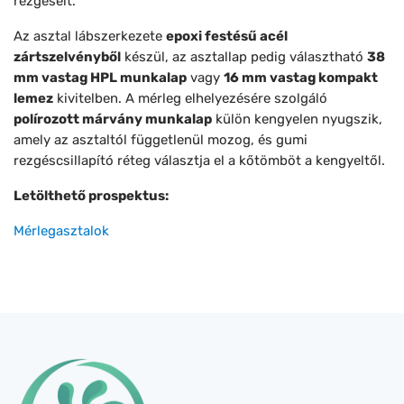
rezgéseit.
Az asztal lábszerkezete
epoxi festésű acél
zártszelvényből
készül, az asztallap pedig választható
38
mm vastag HPL munkalap
vagy
16 mm vastag kompakt
lemez
kivitelben. A mérleg elhelyezésére szolgáló
polírozott márvány munkalap
külön kengyelen nyugszik,
amely az asztaltól függetlenül mozog, és gumi
rezgéscsillapító réteg választja el a kőtömböt a kengyeltől.
Letölthető prospektus:
Mérlegasztalok