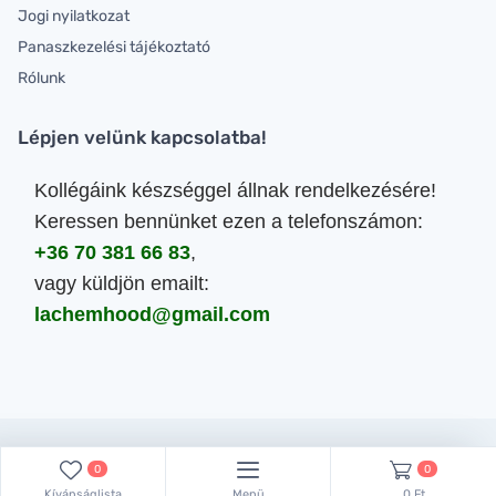
Jogi nyilatkozat
Panaszkezelési tájékoztató
Rólunk
Lépjen velünk kapcsolatba!
Kollégáink készséggel állnak rendelkezésére!
Keressen bennünket ezen a telefonszámon:
+36 70 381 66 83
,
vagy küldjön emailt:
lachemhood@gmail.com
Minden jog fenntartva.
0
0
Kívánságlista
Menü
0 Ft