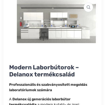
Modern Laborbútorok –
Delanox termékcsalád
Professzionális és szabványosított megoldás
laboratóriumok számára
A
Delanox új generációs laborbútor
termékcsaládja
a modern kutató- és ipari