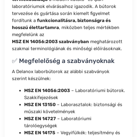
laboratóriumok elvárásaihoz igazodik. A bútorok
tervezése és gyártása során kiemelt figyelmet
fordítunk a
funkcionalitásra, biztonságra és
hosszú élettartamra
, miközben teljes mértékben
megfelelünk az
MSZ EN 14056:2003 szabványban
meghatározott
szakmai terminológiának és minőségi előírásoknak.
✅ Megfelelőség a szabványoknak
A Delanox laborbútorok az alábbi szabványok
szerint készülnek:
MSZ EN 14056:2003
– Laboratóriumi bútorok.
Szakkifejezések
MSZ EN 13150
– Laborasztalok: biztonsági és
műszaki követelmények
MSZ EN 14727
– Laboratóriumi
tárolóegységek
MSZ EN 14175
– Vegyifülkék: teljesítmény és