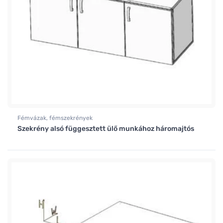
Fémvázak, fémszekrények
Szekrény alsó függesztett ülő munkához háromajtós