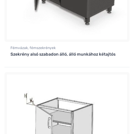
Fémvázak, fémszekrények
Szekrény alsó szabadon álló, álló munkához kétajtós