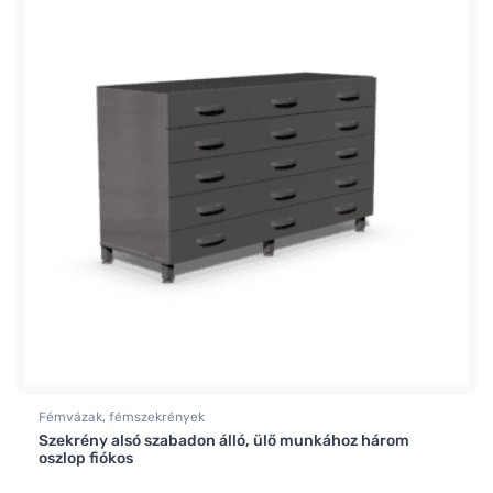
Fémvázak, fémszekrények
Szekrény alsó szabadon álló, ülő munkához három
oszlop fiókos