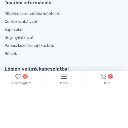
További információk
Általános szerződési feltételek
Cookie szabályzat
Kapcsolat
Jogi nyilatkozat
Panaszkezelési tájékoztató
Rólunk
Lépjen velünk kapcsolatba!
0
0
Kollégáink készséggel állnak rendelkezésére!
Kívánságlista
Menü
0 Ft
Keressen bennünket ezen a telefonszámon:
+36 70 381 66 83
,
vagy küldjön emailt:
lachemhood@gmail.com