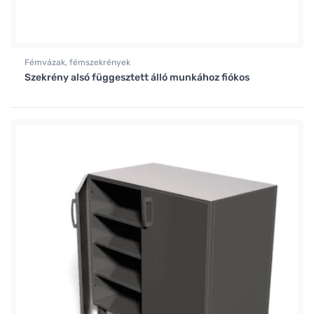
Fémvázak, fémszekrények
Szekrény alsó függesztett álló munkához fiókos