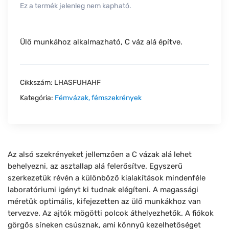
Ez a termék jelenleg nem kapható.
Ülő munkához alkalmazható, C váz alá építve.
Cikkszám:
LHASFUHAHF
Kategória:
Fémvázak, fémszekrények
Az alsó szekrényeket jellemzően a C vázak alá lehet
behelyezni, az asztallap alá felerősítve. Egyszerű
szerkezetük révén a különböző kialakítások mindenféle
laboratóriumi igényt ki tudnak elégíteni. A magassági
méretük optimális, kifejezetten az ülő munkákhoz van
tervezve. Az ajtók mögötti polcok áthelyezhetők. A fiókok
görgős síneken csúsznak, ami könnyű kezelhetőséget