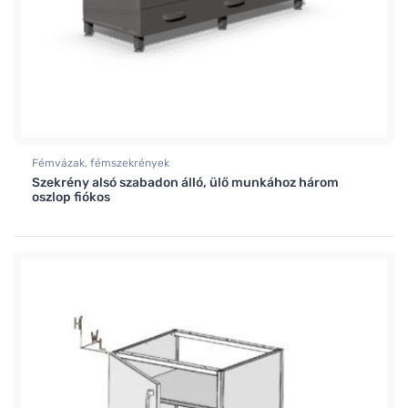
Fémvázak, fémszekrények
Szekrény alsó szabadon álló, ülő munkához három
oszlop fiókos