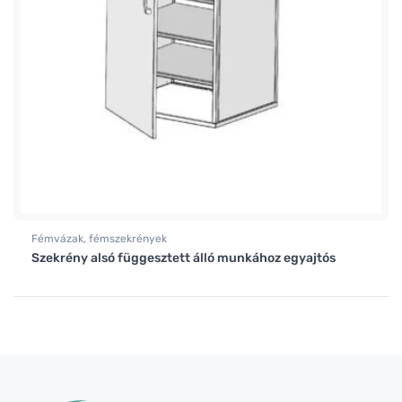
Fémvázak, fémszekrények
Szekrény alsó függesztett álló munkához egyajtós