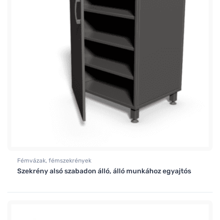
Fémvázak, fémszekrények
Szekrény alsó szabadon álló, álló munkához egyajtós