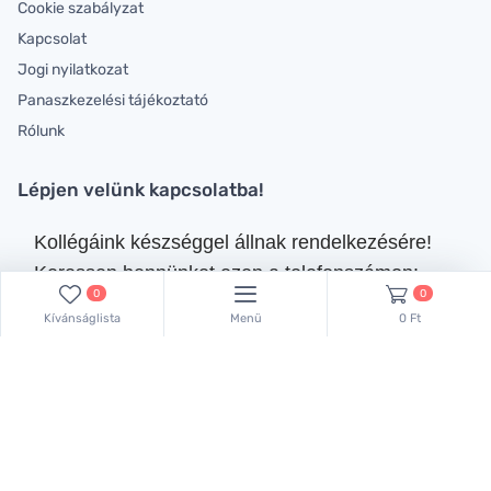
Cookie szabályzat
Kapcsolat
Jogi nyilatkozat
Panaszkezelési tájékoztató
Rólunk
Lépjen velünk kapcsolatba!
Kollégáink készséggel állnak rendelkezésére!
Keressen bennünket ezen a telefonszámon:
0
0
+36 70 381 66 83
,
Kívánságlista
Menü
0 Ft
vagy küldjön emailt:
lachemhood@gmail.com