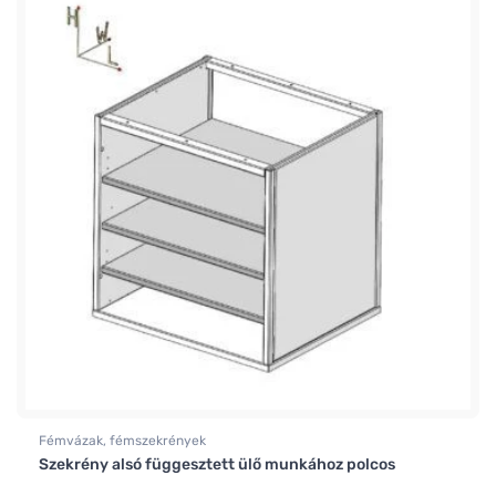
Fémvázak, fémszekrények
Szekrény alsó függesztett ülő munkához polcos