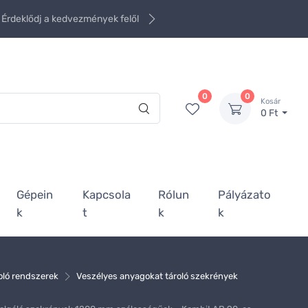
Érdeklődj a kedvezmények felől
0
0
Kosár
0 Ft
Gépein
Kapcsola
Rólun
Pályázato
k
t
k
k
oló rendszerek
Veszélyes anyagokat tároló szekrények