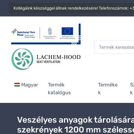
Kollégáink készséggel állnak rendelkezésére! Telefonszámok:
+3
Magyar
Termék
Terméke
S
katalógus
k
k
Veszélyes anyagok tárolására
szekrények 1200 mm széless