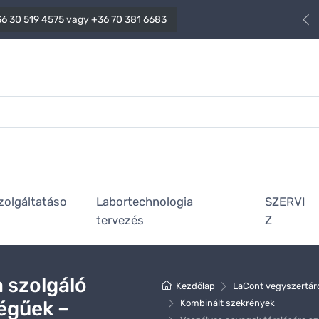
6 30 519 4575
vagy
+36 70 381 6683
zolgáltatáso
Labortechnologia
SZERVI
tervezés
Z
 szolgáló
Kezdőlap
LaCont vegyszertár
égűek –
Kombinált szekrények