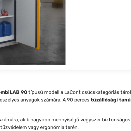
KombiLAB 90
típusú modell a LaCont csúcskategóriás tárol
 veszélyes anyagok számára. A 90 perces
tűzállósági tan
ok számára, akik nagyobb mennyiségű vegyszer biztonságos
 tűzvédelem vagy ergonómia terén.