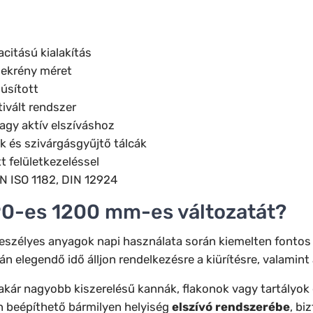
citású kialakítás
zekrény méret
úsított
ivált rendszer
agy aktív elszíváshoz
ok és szivárgásgyűjtő tálcák
tt felületkezeléssel
N ISO 1182, DIN 12924
90-es 1200 mm-es változatát?
veszélyes anyagok napi használata során kiemelten fontos 
án elegendő idő álljon rendelkezésre a kiürítésre, valamin
k akár nagyobb kiszerelésű kannák, flakonok vagy tartályok 
n beépíthető bármilyen helyiség
elszívó rendszerébe
, bi