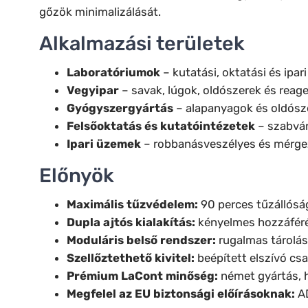
gőzök minimalizálását.
Alkalmazási területek
Laboratóriumok
– kutatási, oktatási és ipari
Vegyipar
– savak, lúgok, oldószerek és reag
Gyógyszergyártás
– alapanyagok és oldósze
Felsőoktatás és kutatóintézetek
– szabván
Ipari üzemek
– robbanásveszélyes és mérge
Előnyök
Maximális tűzvédelem:
90 perces tűzállósá
Dupla ajtós kialakítás:
kényelmes hozzáféré
Moduláris belső rendszer:
rugalmas tárolás
Szellőztethető kivitel:
beépített elszívó cs
Prémium LaCont minőség:
német gyártás, 
Megfelel az EU biztonsági előírásoknak:
AD