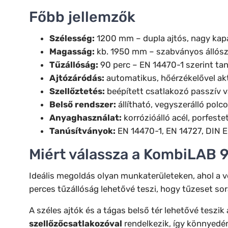
Főbb jellemzők
Szélesség:
1200 mm – dupla ajtós, nagy kapa
Magasság:
kb. 1950 mm – szabványos állós
Tűzállóság:
90 perc – EN 14470-1 szerint tan
Ajtózáródás:
automatikus, hőérzékelővel akt
Szellőztetés:
beépített csatlakozó passzív v
Belső rendszer:
állítható, vegyszerálló polc
Anyaghasználat:
korrózióálló acél, porfeste
Tanúsítványok:
EN 14470-1, EN 14727, DIN E
Miért válassza a KombiLAB 
Ideális megoldás olyan munkaterületeken, ahol a 
perces tűzállóság lehetővé teszi, hogy tűzeset sor
A széles ajtók és a tágas belső tér lehetővé teszi
szellőzőcsatlakozóval
rendelkezik, így könnyedé