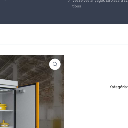
Veszélyes anyagok tárolására 
típus
Kategória