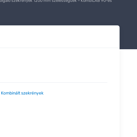
szolgáló szekrények 1200 mm szélességűek – KombiLAB 90-es
:
Kombinált szekrények