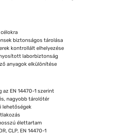
 célokra
ensek biztonságos tárolása
rek kontrollált elhelyezése
yosított laborbiztonság
ző anyagok elkülönítése
g az EN 14470-1 szerint
s, nagyobb tárolótér
i lehetőségek
atlakozás
hosszú élettartam
R, CLP, EN 14470-1