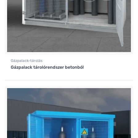
Gázpalack-tárolás
Gázpalack tárolórendszer betonból