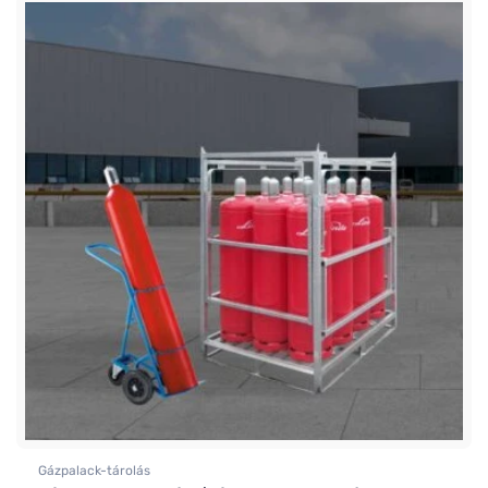
Gázpalack-tárolás