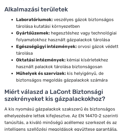
Alkalmazási területek
Laboratóriumok:
veszélyes gázok biztonságos
tárolása kutatási környezetben
Gyártóüzemek:
hegesztéshez vagy technológiai
folyamatokhoz használt gázpalackok tárolása
Egészségügyi intézmények:
orvosi gázok védett
tárolása
Oktatási intézmények:
kémiai kísérletekhez
használt palackok tárolása biztonságosan
Műhelyek és szervizek:
kis helyigényű, de
biztonságos megoldás gázpalackok számára
Miért válaszd a LaCont Biztonsági
szekrényeket kis gázpalackokhoz?
A kis nyomású gázpalackok szakszerű és biztonságos
elhelyezésére lettek kifejlesztve. Az EN 14470-2 szerinti
tanúsítás, a kiváló minőségű acéllemez szerkezet és az
intelligens szellőzési megoldások együttese garantálja,