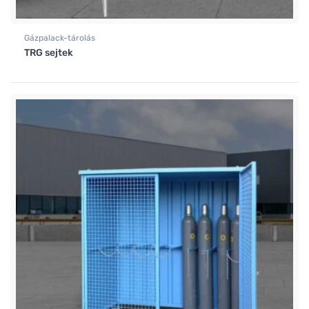
Gázpalack-tárolás
TRG sejtek