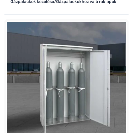
Gázpalackok kezelése/Gázpalackokhoz való raklapok