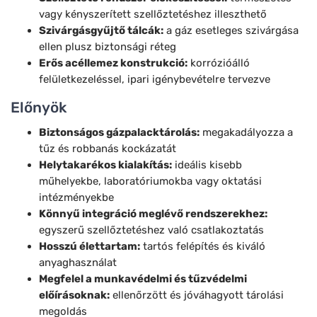
vagy kényszerített szellőztetéshez illeszthető
Szivárgásgyűjtő tálcák:
a gáz esetleges szivárgása
ellen plusz biztonsági réteg
Erős acéllemez konstrukció:
korrózióálló
felületkezeléssel, ipari igénybevételre tervezve
Előnyök
Biztonságos gázpalacktárolás:
megakadályozza a
tűz és robbanás kockázatát
Helytakarékos kialakítás:
ideális kisebb
műhelyekbe, laboratóriumokba vagy oktatási
intézményekbe
Könnyű integráció meglévő rendszerekhez:
egyszerű szellőztetéshez való csatlakoztatás
Hosszú élettartam:
tartós felépítés és kiváló
anyaghasználat
Megfelel a munkavédelmi és tűzvédelmi
előírásoknak:
ellenőrzött és jóváhagyott tárolási
megoldás