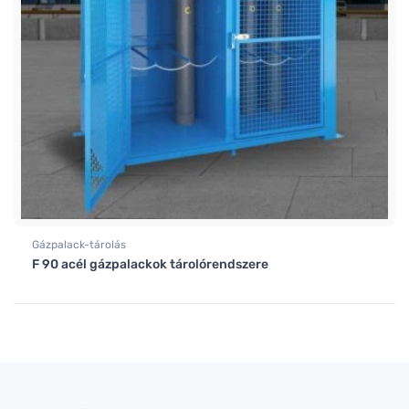
Gázpalack-tárolás
F 90 acél gázpalackok tárolórendszere