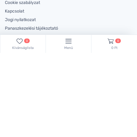
Cookie szabályzat
Kapcsolat
Jogi nyilatkozat
Panaszkezelési tájékoztató
Rólunk
0
0
Kívánságlista
Menü
0 Ft
Lépjen velünk kapcsolatba!
Kollégáink készséggel állnak rendelkezésére!
Keressen bennünket ezen a telefonszámon:
+36 70 381 66 83
,
vagy küldjön emailt:
lachemhood@gmail.com