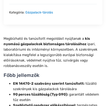
Kategória:
Gázpalack-tárolás
Megbízható és tanúsított megoldást nyújtanak a
kis
nyomású gázpalackok biztonságos tárolásához
ipari,
laboratóriumi és intézményi környezetben. A szekrények
kialakítása megfelel a legszigorúbb európai biztonsági
előírásoknak, védelmet nyújtva tűz, szivárgás vagy
robbanásveszély esetén is.
Főbb jellemzők
EN 14470-2 szabvány szerint tanúsított:
tűzálló
szekrények kis gázpalackok tárolására
90 perces tűzállóság (Typ G90):
garantált védelem
tűz esetén
Szellőztető rendszer előkészítéssel:
természetes