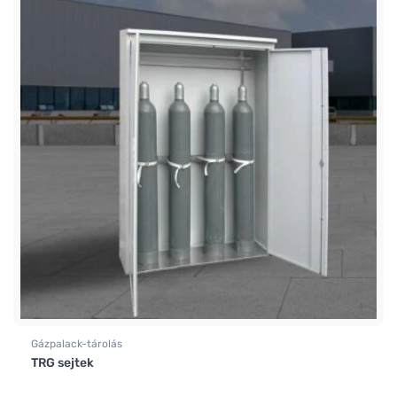
Gázpalack-tárolás
TRG sejtek