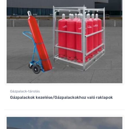
Gázpalack-tárolás
Gázpalackok kezelése/Gázpalackokhoz való raklapok