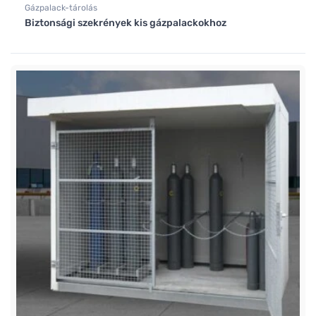
Gázpalack-tárolás
Biztonsági szekrények kis gázpalackokhoz