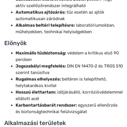
aktív szellőzőrendszer integrálható
Automatikus ajtózárás:
tűz esetén az ajtók
automatikusan záródnak
Alkalmas beltéri telepítésre:
laboratóriumokban,
műhelyekben, technikai helyiségekben
Előnyök
Maximális tűzbiztonság:
védelem a kritikus első 90
percben
Jogszabályi megfelelés:
DIN EN 14470-2 és TRGS 510
szerint tanúsítva
Rugalmas elhelyezés:
beltéren is telepíthető,
helytakarékos kivitel
Hosszú élettartam:
időjárásálló, korrózióvédelemmel
ellátott acél
Karbantartásbarát rendszer:
egyszerű ellenőrzés
és biztonságtechnikai felülvizsgálat
Alkalmazási területek