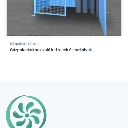
Gázpalack-tárolás
Gázpalackokhoz való ketrecek és tartályok