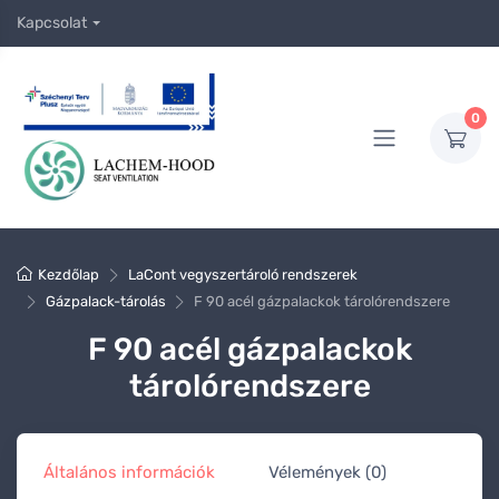
Kapcsolat
0
Kezdőlap
LaCont vegyszertároló rendszerek
Gázpalack-tárolás
F 90 acél gázpalackok tárolórendszere
F 90 acél gázpalackok
tárolórendszere
Általános információk
Vélemények (0)