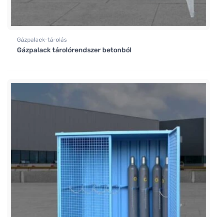
Gázpalack-tárolás
Gázpalack tárolórendszer betonból