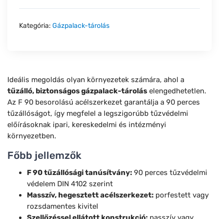
Kategória:
Gázpalack-tárolás
Ideális megoldás olyan környezetek számára, ahol a
tűzálló, biztonságos gázpalack-tárolás
elengedhetetlen.
Az F 90 besorolású acélszerkezet garantálja a 90 perces
tűzállóságot, így megfelel a legszigorúbb tűzvédelmi
előírásoknak ipari, kereskedelmi és intézményi
környezetben.
Főbb jellemzők
F 90 tűzállósági tanúsítvány:
90 perces tűzvédelmi
védelem DIN 4102 szerint
Masszív, hegesztett acélszerkezet:
porfestett vagy
rozsdamentes kivitel
Szellőzéssel ellátott konstrukció:
passzív vagy