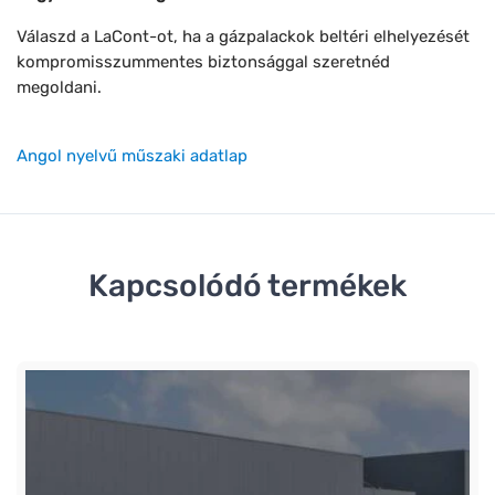
Válaszd a LaCont-ot, ha a gázpalackok beltéri elhelyezését
kompromisszummentes biztonsággal szeretnéd
megoldani.
Angol nyelvű műszaki adatlap
Kapcsolódó termékek