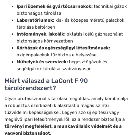
Ipari üzemek és gyártócsarnokok:
technikai gázok
biztonságos tárolása
Laboratóriumok:
kis- és közepes méretű palackok
tárolása beltérben
Intézmények, iskolák:
oktatási célú gázhasználat
biztonságos környezetben
Kórházak és egészségügyi létesítmények:
oxigénpalackok tűzbiztos elhelyezése
Műhelyek és szervizek:
hegesztőgázok és
segédgázok tárolása szabványosan
Miért válaszd a LaCont F 90
tárolórendszert?
Olyan professzionális tárolási megoldás, amely kombinálja
a robusztus szerkezeti kialakítást a magas szintű
tűzvédelmi képességekkel. Legyen szó új építésű vagy
meglévő ipari létesítményekről, ez a rendszer biztosítja a
törvényi megfelelést, a munkavállalók védelmét és a
vagyoni biztonságot
.