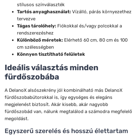
stílusos színválaszték
Tartós anyaghasználat:
Vízálló, párás környezethez
tervezve
Tágas tárolóhely:
Fiókokkal és/vagy polcokkal a
rendszerezéshez
Különböző méretek:
Elérhető 60 cm, 80 cm és 100
cm szélességben
Könnyen tisztítható felületek
Ideális választás minden
fürdőszobába
A DelanoX alsószekrény jól kombinálható más DelanoX
fürdőszobabútorokkal is, így egységes és elegáns
megjelenést biztosít. Akár kisebb, akár nagyobb
fürdőszobád van, nálunk megtalálod a számodra megfelelő
megoldást.
Egyszerű szerelés és hosszú élettartam