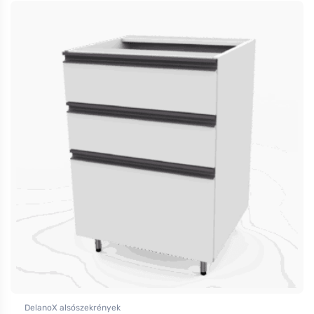
DelanoX alsószekrények