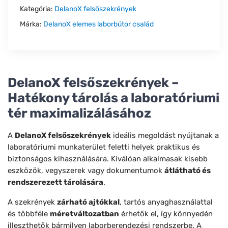
Kategória:
DelanoX felsőszekrények
Márka:
DelanoX elemes laborbútor család
DelanoX felsőszekrények –
Hatékony tárolás a laboratóriumi
tér maximalizálásához
A
DelanoX felsőszekrények
ideális megoldást nyújtanak a
laboratóriumi munkaterület feletti helyek praktikus és
biztonságos kihasználására. Kiválóan alkalmasak kisebb
eszközök, vegyszerek vagy dokumentumok
átlátható és
rendszerezett tárolására
.
A szekrények
zárható ajtókkal
, tartós anyaghasználattal
és többféle
méretváltozatban
érhetők el, így könnyedén
illeszthetők bármilyen laborberendezési rendszerbe. A