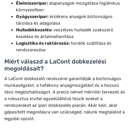
Élelmiszeripar:
alapanyagok mozgatása higiénikus
környezetben
Gyógyszeripar:
érzékeny anyagok biztonságos
tárolása és adagolása
Hulladékkezelés:
veszélyes hulladék szakszerű
kezelése és ártalmatlanítása
Logisztika és raktározás:
hordók szállítása és
rendszerezése
Miért válaszd a LaCont dobkezelési
megoldásait?
A LaCont dobkezelő rendszerei garantálják a biztonságos
munkavégzést, a hatékony anyagmozgatást és a hosszú
távú megbízhatóságot. A precíz német mérnöki tervezés és
a robusztus kivitel egyedülállóvá teszik ezeket a
rendszereket az ipari dobkezelés piacán. Akár kézi, akár
gépesített megoldásra van szükséged, nálunk megtalálod a
legjobb opciót.