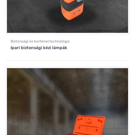
Biztonsági és konténertechnológia
Ipari biztonsági kézi lámpák