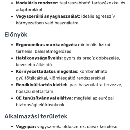
Moduláris rendszer:
testreszabható tartozékokkal és
adapterekkel
Vegyszerálló anyaghasználat:
ideális agresszív
környezetben való használatra
Előnyök
Ergonomikus munkavégzés:
minimális fizikai
terhelés, balesetmegelőzés
Hatékonyságnövelés:
gyors és precíz dobkezelés,
kevesebb állásidő
Környezettudatos megoldás:
kombinálható
gyűjtőtálcákkal, kiömlésgátló rendszerekkel
Rendkívül tartós kivitel:
ipari használatra tervezve,
hosszú élettartam
CE tanúsítvánnyal ellátva:
megfelel az európai
biztonsági előírásoknak
Alkalmazási területek
Vegyipar:
vegyszerek, oldószerek, savak kezelése