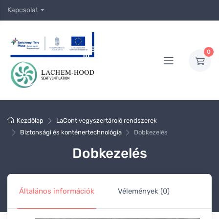
Kapcsolat
0
Kezdőlap
LaCont vegyszertároló rendszerek
Biztonsági és konténertechnológia
Dobkezelés
Dobkezelés
Általános információk
Vélemények (0)