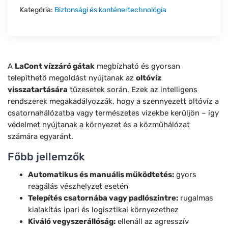
Kategória:
Biztonsági és konténertechnológia
A
LaCont vízzáró gátak
megbízható és gyorsan
telepíthető megoldást nyújtanak az
oltóvíz
visszatartására
tűzesetek során. Ezek az intelligens
rendszerek megakadályozzák, hogy a szennyezett oltóvíz a
csatornahálózatba vagy természetes vizekbe kerüljön – így
védelmet nyújtanak a környezet és a közműhálózat
számára egyaránt.
Főbb jellemzők
Automatikus és manuális működtetés:
gyors
reagálás vészhelyzet esetén
Telepítés csatornába vagy padlószintre:
rugalmas
kialakítás ipari és logisztikai környezethez
Kiváló vegyszerállóság:
ellenáll az agresszív