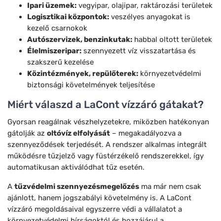
Ipari üzemek:
vegyipar, olajipar, raktározási területek
Logisztikai központok:
veszélyes anyagokat is
kezelő csarnokok
Autószervizek, benzinkutak:
habbal oltott területek
Élelmiszeripar:
szennyezett víz visszatartása és
szakszerű kezelése
Közintézmények, repülőterek:
környezetvédelmi
biztonsági követelmények teljesítése
Miért válaszd a LaCont vízzáró gátakat?
Gyorsan reagálnak vészhelyzetekre, miközben hatékonyan
gátolják az
oltóvíz elfolyását
– megakadályozva a
szennyeződések terjedését. A rendszer alkalmas integrált
működésre tűzjelző vagy füstérzékelő rendszerekkel, így
automatikusan aktiválódhat tűz esetén.
A
tűzvédelmi szennyezésmegelőzés
ma már nem csak
ajánlott, hanem jogszabályi követelmény is. A LaCont
vízzáró megoldásaival egyszerre védi a vállalatot a
környezetvédelmi bírságoktól és hozzájárul a