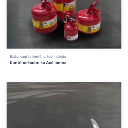
Biztonsági és konténertechnológia
Konténertechnika Acéllemez