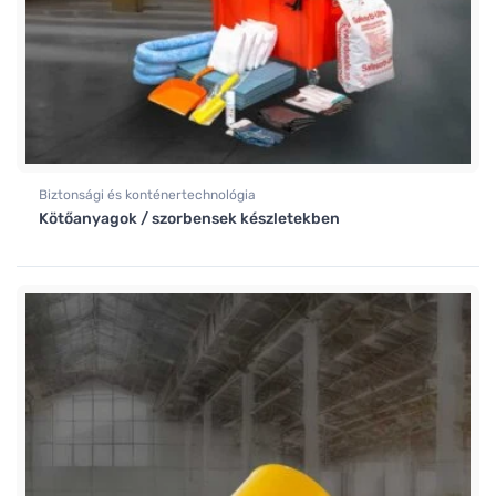
Biztonsági és konténertechnológia
Kötőanyagok / szorbensek készletekben