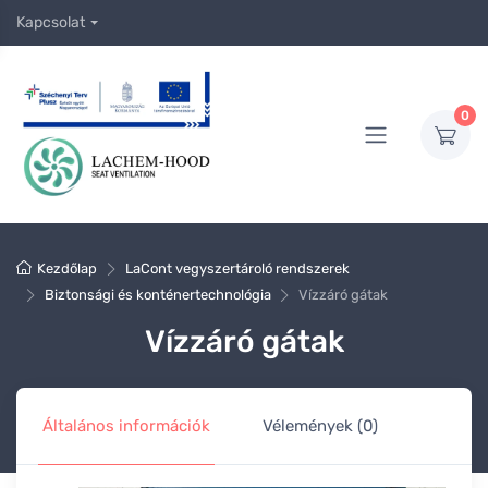
Kapcsolat
0
Kezdőlap
LaCont vegyszertároló rendszerek
Biztonsági és konténertechnológia
Vízzáró gátak
Vízzáró gátak
Általános információk
Vélemények (0)