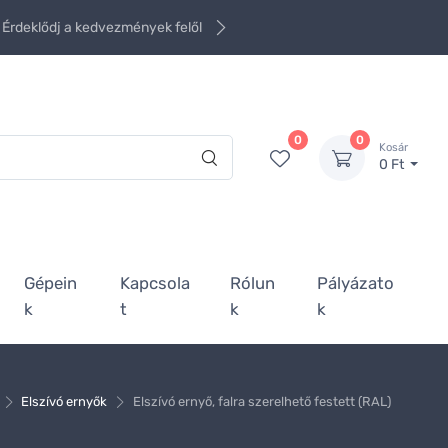
Érdeklődj a kedvezmények felől
0
0
Kosár
0 Ft
Gépein
Kapcsola
Rólun
Pályázato
k
t
k
k
Elszívó ernyők
Elszívó ernyő, falra szerelhető festett (RAL)