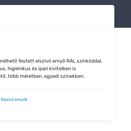
erelhető festett elszívó ernyő RAL színkóddal.
s, higiénikus és ipari kivitelben is
tő, több méretben, egyedi színekben.
:
Elszívó ernyők