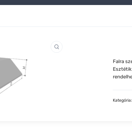
Falra sz
Esztétiku
rendelhe
Kategória