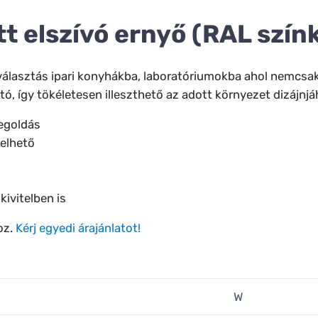
tt elszívó ernyő (RAL szín
választás ipari konyhákba, laboratóriumokba ahol nemcsak 
ó, így tökéletesen illeszthető az adott környezet dizájnjá
megoldás
delhető
kivitelben is
oz.
Kérj egyedi árajánlatot!
W