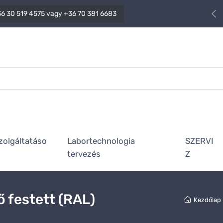
6 30 519 4575
vagy
+36 70 381 6683
zolgáltatáso
Labortechnologia
SZERVI
tervezés
Z
ő festett (RAL)
Kezdőlap