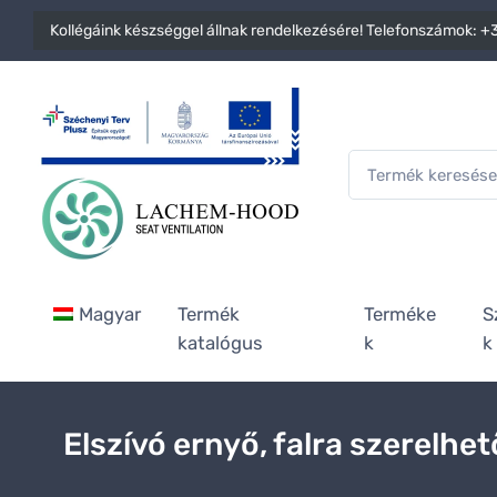
Kollégáink készséggel állnak rendelkezésére! Telefonszámok:
+3
Magyar
Termék
Terméke
S
katalógus
k
k
Elszívó ernyő, falra szerelhet