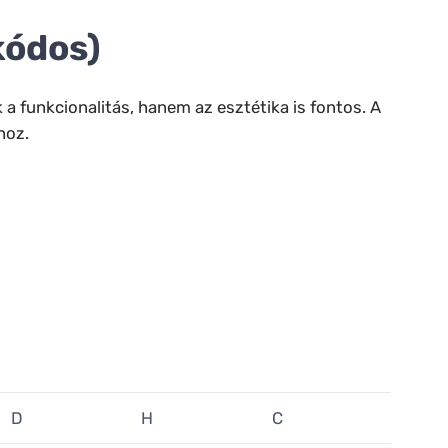
kódos)
a funkcionalitás, hanem az esztétika is fontos. A
hoz.
D
H
C