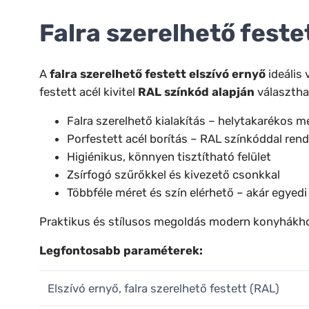
Falra szerelhető feste
A
falra szerelhető festett elszívó ernyő
ideális 
festett acél kivitel
RAL színkód alapján
választhat
Falra szerelhető kialakítás – helytakarékos 
Porfestett acél borítás – RAL színkóddal ren
Higiénikus, könnyen tisztítható felület
Zsírfogó szűrőkkel és kivezető csonkkal
Többféle méret és szín elérhető – akár egyedi 
Praktikus és stílusos megoldás modern konyhákh
Legfontosabb paraméterek:
Elszívó ernyő, falra szerelhető festett (RAL)