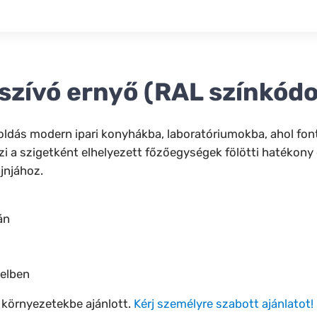
lszívó ernyő (RAL színkódo
ldás modern ipari konyhákba, laboratóriumokba, ahol fonto
i a szigetként elhelyezett főzőegységek fölötti hatékony
ájnjához.
án
telben
 környezetekbe ajánlott.
Kérj személyre szabott ajánlatot!