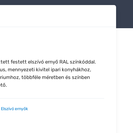
ett festett elszívó ernyő RAL színkóddal.
us, mennyezeti kivitel ipari konyhákhoz,
óriumhoz, többféle méretben és színben
tő.
:
Elszívó ernyők