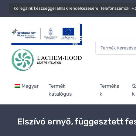
Kollégáink készséggel állnak rendelkezésére! Telefonszámok:
+3
Magyar
Termék
Terméke
S
katalógus
k
k
Elszívó ernyő, függesztett fe