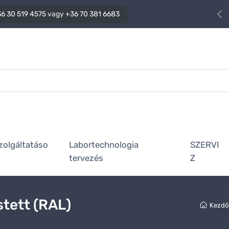
6 30 519 4575
vagy
+36 70 381 6683
zolgáltatáso
Labortechnologia
SZERVI
tervezés
Z
stett (RAL)
Kezdő