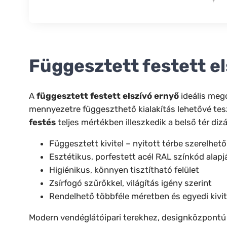
Függesztett festett e
A
függesztett festett elszívó ernyő
ideális mego
mennyezetre függeszthető kialakítás lehetővé tesz
festés
teljes mértékben illeszkedik a belső tér diz
Függesztett kivitel – nyitott térbe szerelhető
Esztétikus, porfestett acél RAL színkód alapj
Higiénikus, könnyen tisztítható felület
Zsírfogó szűrőkkel, világítás igény szerint
Rendelhető többféle méretben és egyedi kivi
Modern vendéglátóipari terekhez, designközpontú