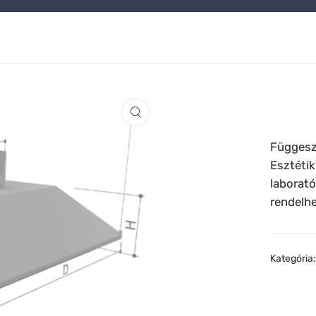
Függeszt
Esztétik
laborat
rendelhe
Kategória