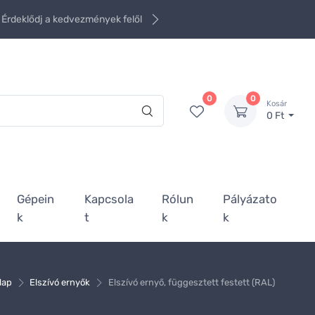
Érdeklődj a kedvezmények felől
0
0
Kosár
0 Ft
Gépein
Kapcsola
Rólun
Pályázato
k
t
k
k
lap
Elszívó ernyők
Elszívó ernyő, függesztett festett (RAL)