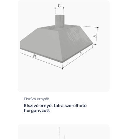
Elszívó ernyők
Elszívó ernyő, falra szerelhető
horganyzott