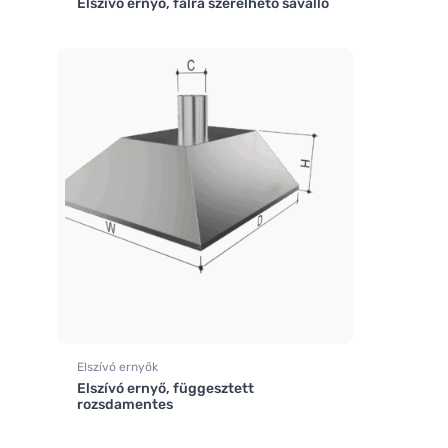
Elszívó ernyő, falra szerelhető saválló
Elszívó ernyők
Elszívó ernyő, függesztett
rozsdamentes