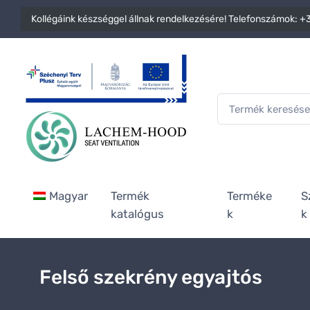
Kollégáink készséggel állnak rendelkezésére! Telefonszámok:
+3
Magyar
Termék
Terméke
S
katalógus
k
k
Felső szekrény egyajtós