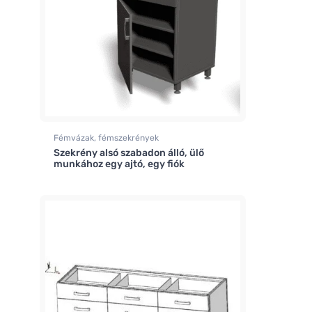
Fémvázak, fémszekrények
Szekrény alsó szabadon álló, ülő
munkához egy ajtó, egy fiók