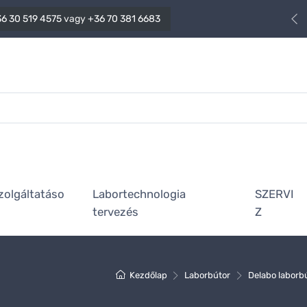
6 30 519 4575
vagy
+36 70 381 6683
zolgáltatáso
Labortechnologia
SZERVI
tervezés
Z
Kezdőlap
Laborbútor
Delabo laborb