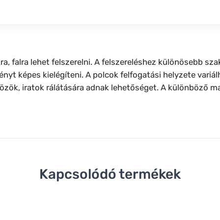
ra, falra lehet felszerelni. A felszereléshez különösebb s
gényt képes kielégíteni. A polcok felfogatási helyzete vari
közök, iratok rálátására adnak lehetőséget. A különböző m
Kapcsolódó termékek