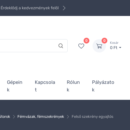
Érdeklődj a kedvezmények felől
0
0
Kosár
0 Ft
Gépein
Kapcsola
Rólun
Pályázato
k
t
k
k
útorok
Fémvázak, fémszekrények
Felső szekrény egyajtós