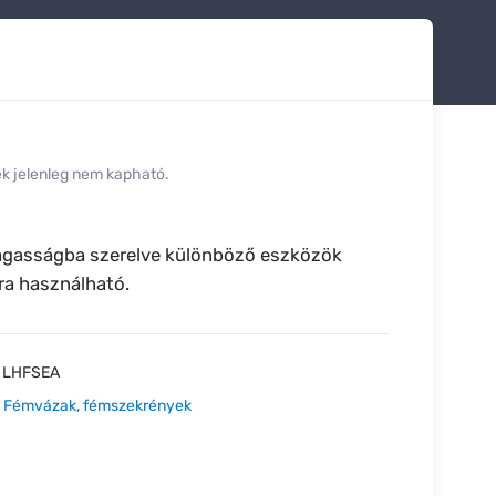
ék jelenleg nem kapható.
asságba szerelve különböző eszközök
ra használható.
:
LHFSEA
:
Fémvázak, fémszekrények