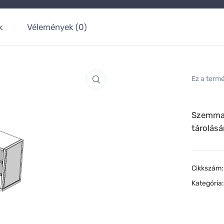
k
Vélemények (0)
Ez a term
Szemmag
tárolásá
Cikkszám
Kategória