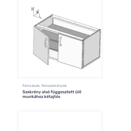
Fémvázak, fémszekrények
Szekrény alsó függesztett ülő
munkához kétajtós