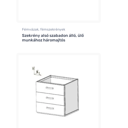
Fémvázak, fémszekrények
Szekrény alsó szabadon álló, ülő
munkához háromajtós