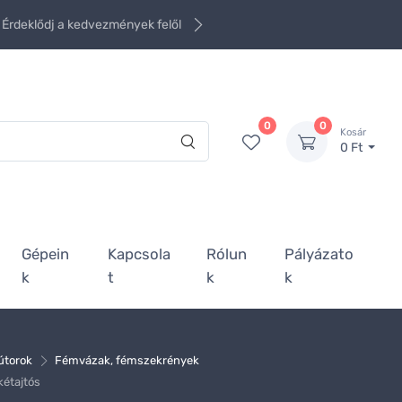
Érdeklődj a kedvezmények felől
0
0
Kosár
0 Ft
Gépein
Kapcsola
Rólun
Pályázato
k
t
k
k
útorok
Fémvázak, fémszekrények
kétajtós