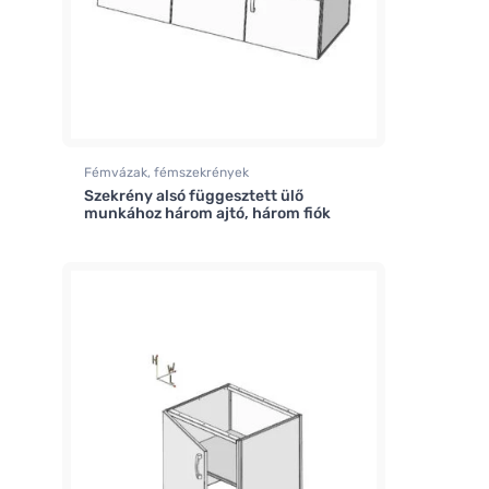
Fémvázak, fémszekrények
Szekrény alsó függesztett ülő
munkához három ajtó, három fiók