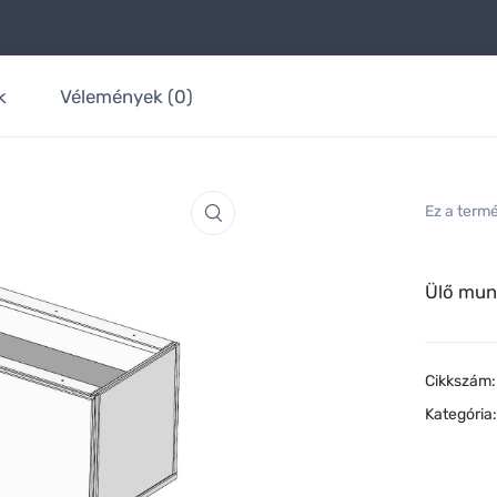
k
Vélemények (0)
Ez a term
Ülő munk
Cikkszám
Kategória