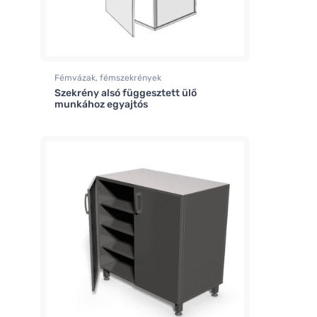
Fémvázak, fémszekrények
Szekrény alsó függesztett ülő
munkához egyajtós