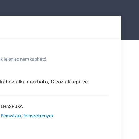
ék jelenleg nem kapható.
ához alkalmazható, C váz alá építve.
:
LHASFUKA
:
Fémvázak, fémszekrények