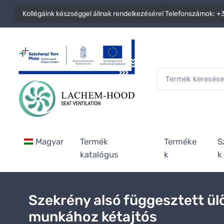
Kollégáink készséggel állnak rendelkezésére! Telefonszámok:
+3
Magyar
Termék
Terméke
S
katalógus
k
k
Szekrény alsó függesztett ül
munkához kétajtós