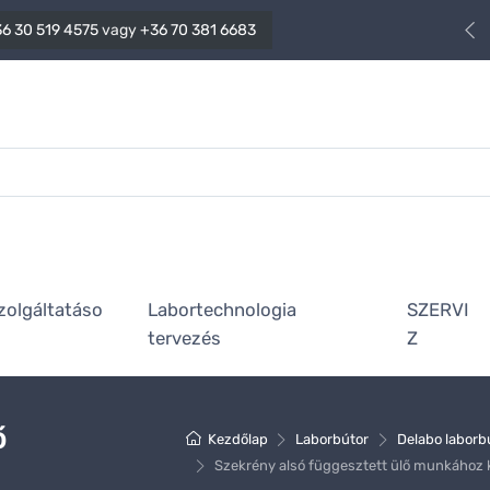
6 30 519 4575
vagy
+36 70 381 6683
zolgáltatáso
Labortechnologia
SZERVI
tervezés
Z
ő
Kezdőlap
Laborbútor
Delabo laborb
Szekrény alsó függesztett ülő munkához 