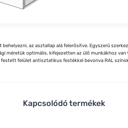
t behelyezni, az asztallap alá felerősítve. Egyszerű szerk
sági méretük optimális, kifejezetten az ülő munkákhoz van
 festett felület antisztatikus festékkel bevonva RAL színs
Kapcsolódó termékek