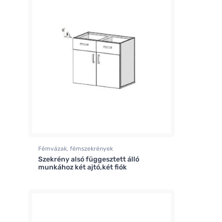
Fémvázak, fémszekrények
Szekrény alsó függesztett álló
munkához két ajtó,két fiók