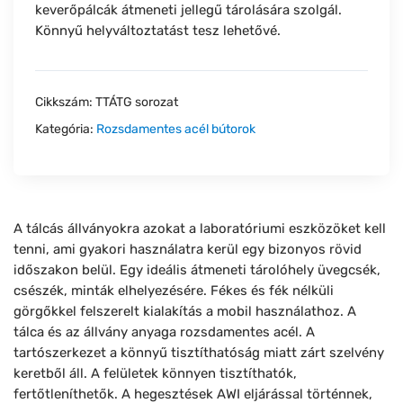
keverőpálcák átmeneti jellegű tárolására szolgál.
Könnyű helyváltoztatást tesz lehetővé.
Cikkszám:
TTÁTG sorozat
Kategória:
Rozsdamentes acél bútorok
A tálcás állványokra azokat a laboratóriumi eszközöket kell
tenni, ami gyakori használatra kerül egy bizonyos rövid
időszakon belül. Egy ideális átmeneti tárolóhely üvegcsék,
csészék, minták elhelyezésére. Fékes és fék nélküli
görgőkkel felszerelt kialakítás a mobil használathoz. A
tálca és az állvány anyaga rozsdamentes acél. A
tartószerkezet a könnyű tisztíthatóság miatt zárt szelvény
keretből áll. A felületek könnyen tisztíthatók,
fertőtleníthetők. A hegesztések AWI eljárással történnek,