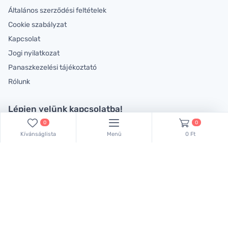
Általános szerződési feltételek
Cookie szabályzat
Kapcsolat
Jogi nyilatkozat
Panaszkezelési tájékoztató
Rólunk
Lépjen velünk kapcsolatba!
0
0
Kollégáink készséggel állnak rendelkezésére!
Kívánságlista
Menü
0 Ft
Keressen bennünket ezen a telefonszámon:
+36 70 381 66 83
,
vagy küldjön emailt:
lachemhood@gmail.com