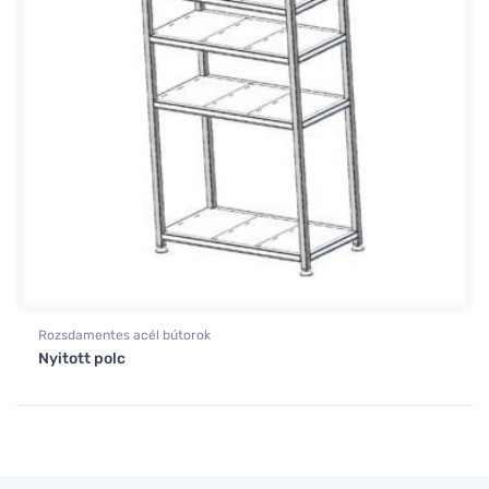
Rozsdamentes acél bútorok
Nyitott polc