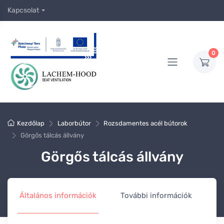
Kapcsolat
0
Kezdőlap
Laborbútor
Rozsdamentes acél bútorok
Görgős tálcás állvány
Görgős tálcás állvány
Általános információk
További információk