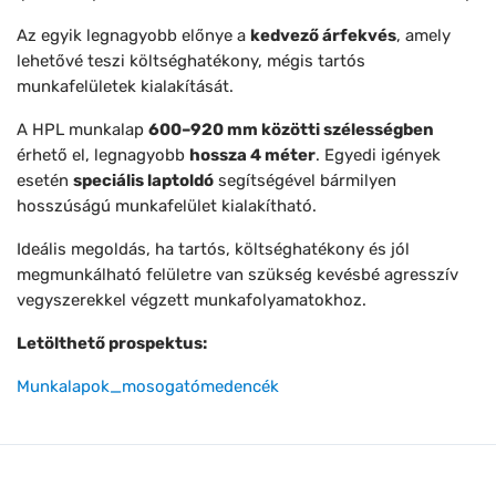
Az egyik legnagyobb előnye a
kedvező árfekvés
, amely
lehetővé teszi költséghatékony, mégis tartós
munkafelületek kialakítását.
A HPL munkalap
600–920 mm közötti szélességben
érhető el, legnagyobb
hossza 4 méter
. Egyedi igények
esetén
speciális laptoldó
segítségével bármilyen
hosszúságú munkafelület kialakítható.
Ideális megoldás, ha tartós, költséghatékony és jól
megmunkálható felületre van szükség kevésbé agresszív
vegyszerekkel végzett munkafolyamatokhoz.
Letölthető prospektus:
Munkalapok_mosogatómedencék