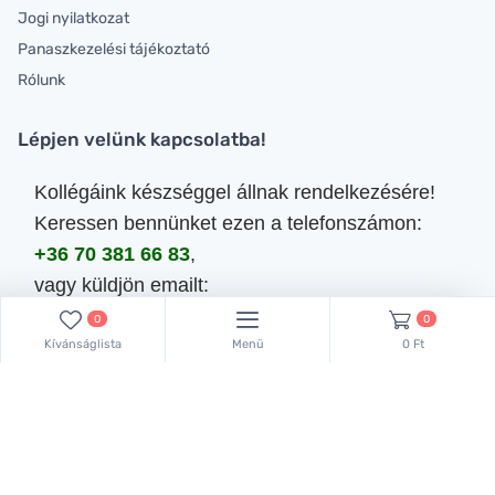
Jogi nyilatkozat
Panaszkezelési tájékoztató
Rólunk
Lépjen velünk kapcsolatba!
Kollégáink készséggel állnak rendelkezésére!
Keressen bennünket ezen a telefonszámon:
+36 70 381 66 83
,
vagy küldjön emailt:
lachemhood@gmail.com
0
0
Kívánságlista
Menü
0 Ft
Minden jog fenntartva.