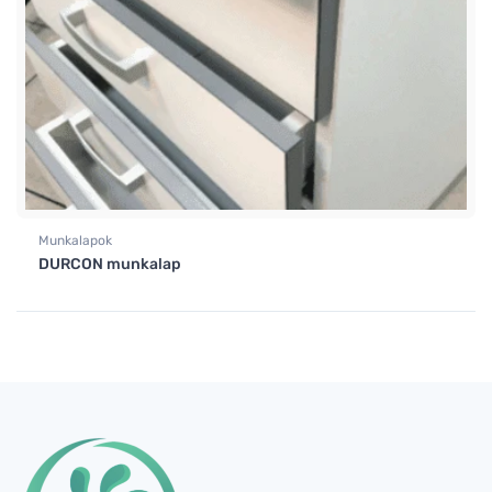
Munkalapok
DURCON munkalap