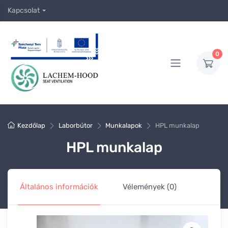
Kapcsolat
0
Kezdőlap
Laborbútor
Munkalapok
HPL munkalap
HPL munkalap
Általános információk
Vélemények (0)