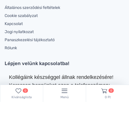
Általános szerződési feltételek
Cookie szabályzat
Kapcsolat
Jogi nyilatkozat
Panaszkezelési tájékoztató
Rólunk
Lépjen velünk kapcsolatba!
Kollégáink készséggel állnak rendelkezésére!
Keressen bennünket ezen a telefonszámon:
0
0
+36 70 381 66 83
,
Kívánságlista
Menü
0 Ft
vagy küldjön emailt:
lachemhood@gmail.com