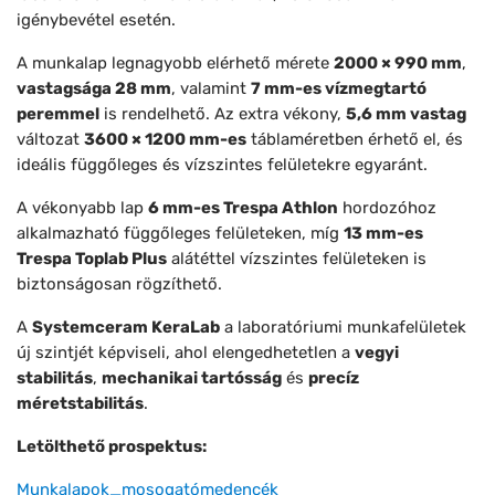
igénybevétel esetén.
A munkalap legnagyobb elérhető mérete
2000 × 990 mm
,
vastagsága 28 mm
, valamint
7 mm-es vízmegtartó
peremmel
is rendelhető. Az extra vékony,
5,6 mm vastag
változat
3600 × 1200 mm-es
táblaméretben érhető el, és
ideális függőleges és vízszintes felületekre egyaránt.
A vékonyabb lap
6 mm-es Trespa Athlon
hordozóhoz
alkalmazható függőleges felületeken, míg
13 mm-es
Trespa Toplab Plus
alátéttel vízszintes felületeken is
biztonságosan rögzíthető.
A
Systemceram KeraLab
a laboratóriumi munkafelületek
új szintjét képviseli, ahol elengedhetetlen a
vegyi
stabilitás
,
mechanikai tartósság
és
precíz
méretstabilitás
.
Letölthető prospektus:
Munkalapok_mosogatómedencék