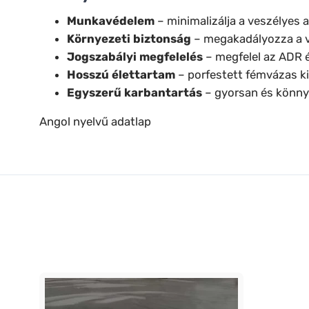
Munkavédelem
– minimalizálja a veszélyes 
Környezeti biztonság
– megakadályozza a v
Jogszabályi megfelelés
– megfelel az ADR 
Hosszú élettartam
– porfestett fémvázas kia
Egyszerű karbantartás
– gyorsan és könnye
Angol nyelvű adatlap