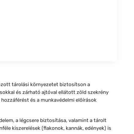
zott tárolási környezetet biztosítson a
kkal és zárható ajtóval ellátott zöld szekrény
t hozzáférést és a munkavédelmi előírások
delem, a légcsere biztosítása, valamint a tárolt
nféle kiszerelések (flakonok, kannák, edények) is