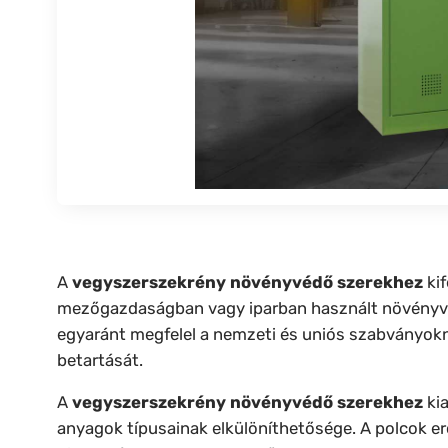
A
vegyszerszekrény növényvédő szerekhez
kif
mezőgazdaságban vagy iparban használt növényvédő 
egyaránt megfelel a nemzeti és uniós szabványokn
betartását.
A
vegyszerszekrény növényvédő szerekhez
kia
anyagok típusainak elkülöníthetősége. A polcok erős