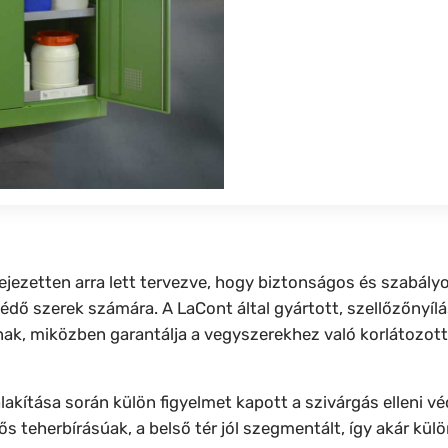
ejezetten arra lett tervezve, hogy biztonságos és szabályo
szerek számára. A LaCont által gyártott, szellőzőnyíláso
ak, miközben garantálja a vegyszerekhez való korlátozot
lakítása során külön figyelmet kapott a szivárgás elleni vé
 teherbírásúak, a belső tér jól szegmentált, így akár külö