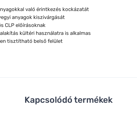
anyagokkal való érintkezés kockázatát
egyi anyagok kiszivárgását
és CLP előírásoknak
lakítás kültéri használatra is alkalmas
n tisztítható belső felület
Kapcsolódó termékek