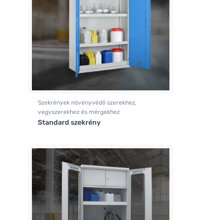
Szekrények növényvédő szerekhez,
vegyszerekhez és mérgekhez
Standard szekrény