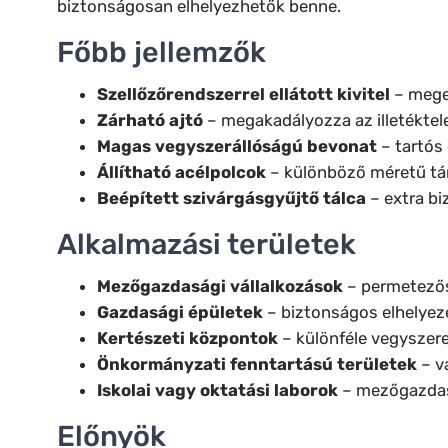
biztonságosan elhelyezhetők benne.
Főbb jellemzők
Szellőzőrendszerrel ellátott kivitel
– mege
Zárható ajtó
– megakadályozza az illetéktel
Magas vegyszerállóságú bevonat
– tartós 
Állítható acélpolcok
– különböző méretű tá
Beépített szivárgásgyűjtő tálca
– extra bi
Alkalmazási területek
Mezőgazdasági vállalkozások
– permetezős
Gazdasági épületek
– biztonságos elhelye
Kertészeti központok
– különféle vegyszere
Önkormányzati fenntartású területek
– v
Iskolai vagy oktatási laborok
– mezőgazdasá
Előnyök