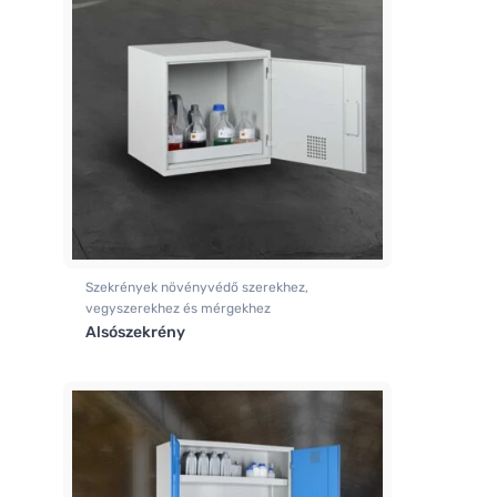
Szekrények növényvédő szerekhez,
vegyszerekhez és mérgekhez
Alsószekrény