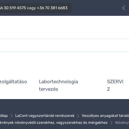
6 30 519 4575
vagy
+36 70 381 6683
zolgáltatáso
Labortechnologia
SZERVI
tervezés
Z
őlap
LaCont vegyszertároló rendszerek
Veszélyes anyagokat tárol
krények növényvédő szerekhez, vegyszerekhez és mérgekhez
Növényv