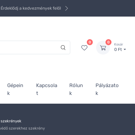
Érdeklődj a kedvezmények felől
0
0
Kosár
0 Ft
Gépein
Kapcsola
Rólun
Pályázato
k
t
k
k
ó szekrények
édő szerekhez szekrény