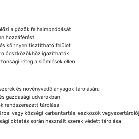
lőzi a gőzök felhalmozódását
en hozzáférést
és könnyen tisztítható felület
rolóeszközökhöz igazíthatók
ztonsági réteg a kiömlések ellen
zerek és növényvédő anyagok tárolására
zés gazdasági udvarokban
k rendszerezett tárolása
árosi vagy községi karbantartási eszközök vegyszertároló
gi oktatás során használt szerek védett tárolása