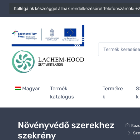
Kollégáink készséggel állnak rendelkezésére! Telefonszámok:
+3
Magyar
Termék
Terméke
S
katalógus
k
k
Növényvédő szerekhez
Kezd
szekrény
Sze