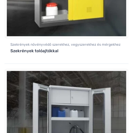
Szekrények növényvédő szerekhez, vegyszerekhez és mérgekhez
Szekrények tolóajtókkal