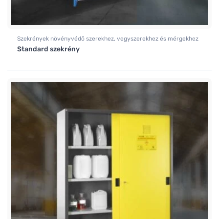
Szekrények növényvédő szerekhez, vegyszerekhez és mérgekhez
Standard szekrény