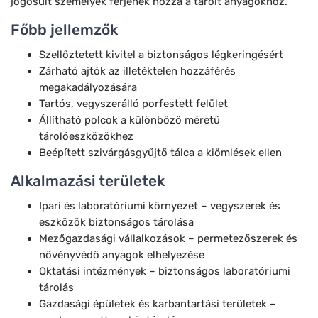
jogosult személyek férjenek hozzá a tárolt anyagokhoz.
Főbb jellemzők
Szellőztetett kivitel a biztonságos légkeringésért
Zárható ajtók az illetéktelen hozzáférés
megakadályozására
Tartós, vegyszerálló porfestett felület
Állítható polcok a különböző méretű
tárolóeszközökhez
Beépített szivárgásgyűjtő tálca a kiömlések ellen
Alkalmazási területek
Ipari és laboratóriumi környezet – vegyszerek és
eszközök biztonságos tárolása
Mezőgazdasági vállalkozások – permetezőszerek és
növényvédő anyagok elhelyezése
Oktatási intézmények – biztonságos laboratóriumi
tárolás
Gazdasági épületek és karbantartási területek –