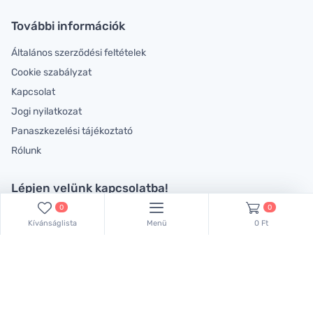
További információk
Általános szerződési feltételek
Cookie szabályzat
Kapcsolat
Jogi nyilatkozat
Panaszkezelési tájékoztató
Rólunk
Lépjen velünk kapcsolatba!
0
0
Kollégáink készséggel állnak rendelkezésére!
Kívánságlista
Menü
0 Ft
Keressen bennünket ezen a telefonszámon:
+36 70 381 66 83
,
vagy küldjön emailt:
lachemhood@gmail.com