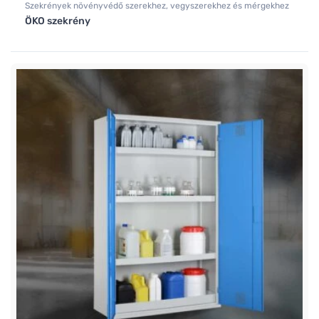
Szekrények növényvédő szerekhez, vegyszerekhez és mérgekhez
ÖKO szekrény