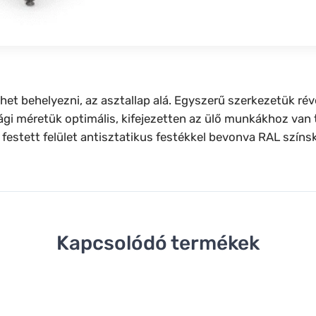
ehet behelyezni, az asztallap alá. Egyszerű szerkezetük ré
sági méretük optimális, kifejezetten az ülő munkákhoz van
 festett felület antisztatikus festékkel bevonva RAL színs
Kapcsolódó termékek