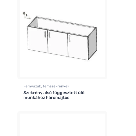
Fémvázak, fémszekrények
Szekrény alsó függesztett ülő
munkához háromajtós