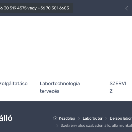
6 30 519 4575
vagy
+36 70 381 6683
zolgáltatáso
Labortechnologia
SZERVI
tervezés
Z
álló
Kezdőlap
Laborbútor
Delabo labo
Szekrény alsó szabadon álló, álló munká