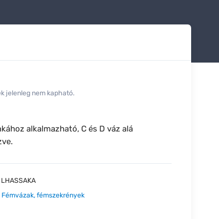
ék jelenleg nem kapható.
kához alkalmazható, C és D váz alá
zve.
:
LHASSAKA
:
Fémvázak, fémszekrények