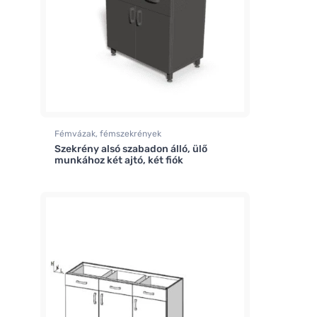
Fémvázak, fémszekrények
Szekrény alsó szabadon álló, ülő
munkához két ajtó, két fiók