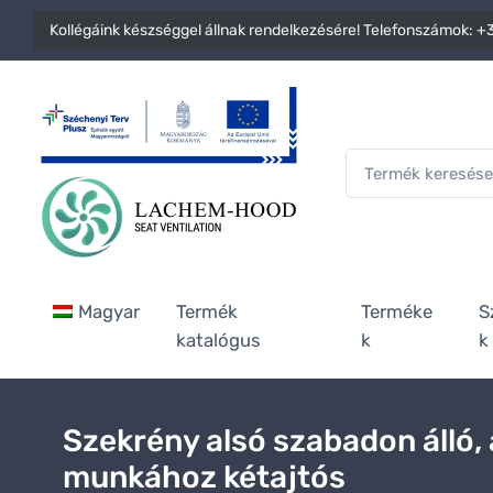
Kollégáink készséggel állnak rendelkezésére! Telefonszámok:
+3
Magyar
Termék
Terméke
S
katalógus
k
k
Szekrény alsó szabadon álló, 
munkához kétajtós