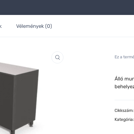
k
Vélemények (0)
Ez a term
Álló mun
behelye
Cikkszám
Kategória