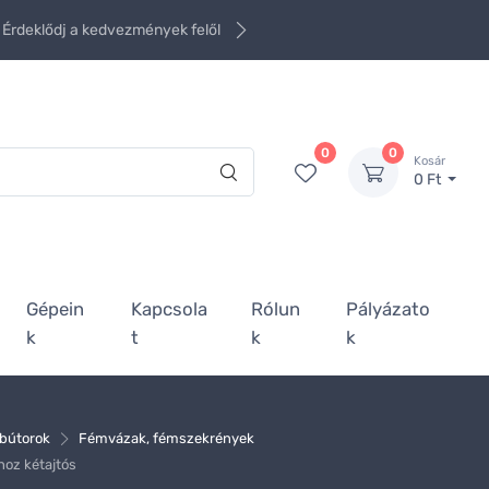
Érdeklődj a kedvezmények felől
0
0
Kosár
0 Ft
Gépein
Kapcsola
Rólun
Pályázato
k
t
k
k
rbútorok
Fémvázak, fémszekrények
hoz kétajtós