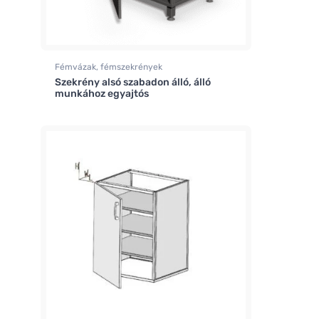
Fémvázak, fémszekrények
Szekrény alsó szabadon álló, álló
munkához egyajtós