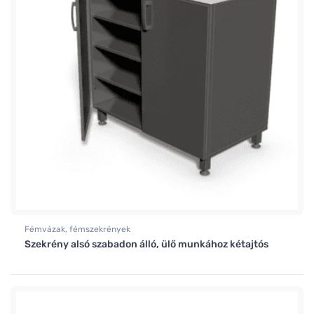
Fémvázak, fémszekrények
Szekrény alsó szabadon álló, ülő munkához kétajtós