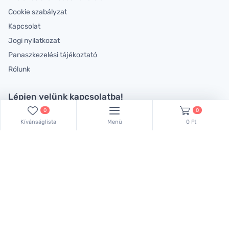
Cookie szabályzat
Kapcsolat
Jogi nyilatkozat
Panaszkezelési tájékoztató
Rólunk
Lépjen velünk kapcsolatba!
0
0
Kollégáink készséggel állnak rendelkezésére!
Kívánságlista
Menü
0 Ft
Keressen bennünket ezen a telefonszámon:
+36 70 381 66 83
,
vagy küldjön emailt:
lachemhood@gmail.com