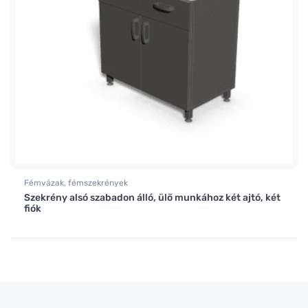
Fémvázak, fémszekrények
Szekrény alsó szabadon álló, ülő munkához két ajtó, két
fiók