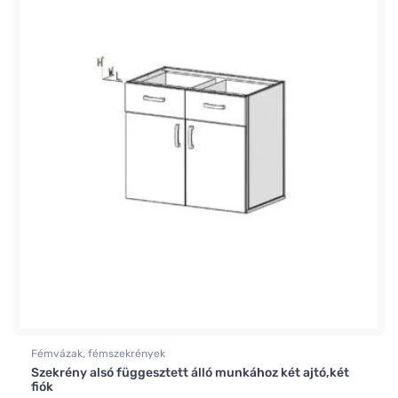
Fémvázak, fémszekrények
Szekrény alsó függesztett álló munkához két ajtó,két
fiók