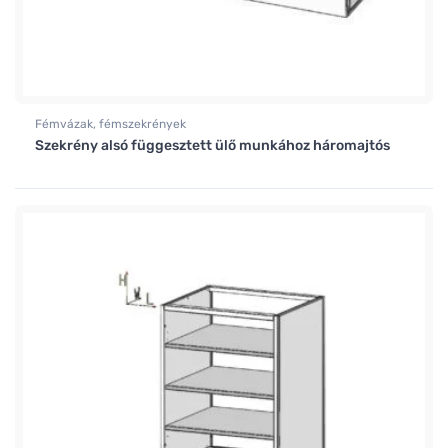
Fémvázak, fémszekrények
Szekrény alsó függesztett ülő munkához háromajtós