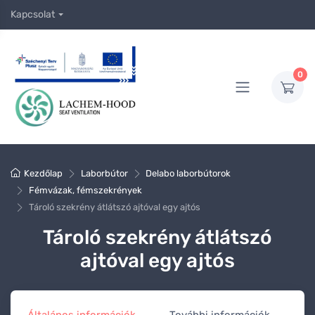
Kapcsolat
0
Kezdőlap
Laborbútor
Delabo laborbútorok
Fémvázak, fémszekrények
Tároló szekrény átlátszó ajtóval egy ajtós
Tároló szekrény átlátszó
ajtóval egy ajtós