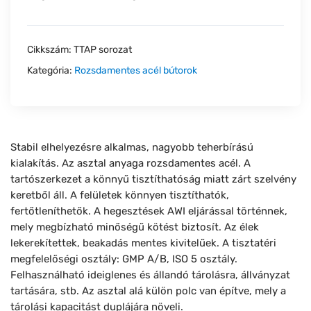
Cikkszám:
TTAP sorozat
Kategória:
Rozsdamentes acél bútorok
Stabil elhelyezésre alkalmas, nagyobb teherbírású
kialakítás. Az asztal anyaga rozsdamentes acél. A
tartószerkezet a könnyű tisztíthatóság miatt zárt szelvény
keretből áll. A felületek könnyen tisztíthatók,
fertőtleníthetők. A hegesztések AWI eljárással történnek,
mely megbízható minőségű kötést biztosít. Az élek
lekerekítettek, beakadás mentes kivitelűek. A tisztatéri
megfelelőségi osztály: GMP A/B, ISO 5 osztály.
Felhasználható ideiglenes és állandó tárolásra, állványzat
tartására, stb. Az asztal alá külön polc van építve, mely a
tárolási kapacitást duplájára növeli.