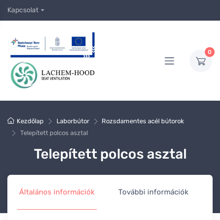
Kapcsolat
0
Kezdőlap
Laborbútor
Rozsdamentes acél bútorok
Telepített polcos asztal
Telepített polcos asztal
Általános információk
További információk