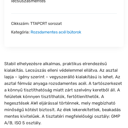
lecsúszásmentes
Cikkszám:
TTAPCRT sorozat
Kategória:
Rozsdamentes acél bútorok
Stabil elhelyezésre alkalmas, praktikus elrendezésű
kialakítás. Lecsúszás elleni védelemmel ellátva. Az asztal
lapja – igény szerint – vegyszerálló kialakítású is lehet. Az
asztal fémváz anyaga rozsdamentes acél. A tartószerkezet
a könnyű tisztíthatóság miatt zárt szelvény keretből áll. A
felületek könnyen tisztíthatók, fertőtleníthetők. A
hegesztések AWI eljárással történnek, mely megbízható
minőségű kötést biztosít. Az élek lekerekítettek, beakadás
mentes kivitelűek. A tisztatéri megfelelőségi osztály: GMP
A/B, ISO 5 osztály.