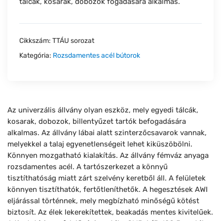
tálcák, kosarak, dobozok fogadására alkalmas.
Cikkszám:
TTÁU sorozat
Kategória:
Rozsdamentes acél bútorok
Az univerzális állvány olyan eszköz, mely egyedi tálcák,
kosarak, dobozok, billentyűzet tartók befogadására
alkalmas. Az állvány lábai alatt szinterzőcsavarok vannak,
melyekkel a talaj egyenetlenségeit lehet kiküszöbölni.
Könnyen mozgatható kialakítás. Az állvány fémváz anyaga
rozsdamentes acél. A tartószerkezet a könnyű
tisztíthatóság miatt zárt szelvény keretből áll. A felületek
könnyen tisztíthatók, fertőtleníthetők. A hegesztések AWI
eljárással történnek, mely megbízható minőségű kötést
biztosít. Az élek lekerekítettek, beakadás mentes kivitelűek.