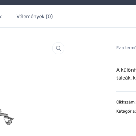
k
Vélemények (0)
Ez a term
A különf
tálcák, 
Cikkszám
Kategória