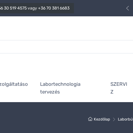
6 30 519 4575
vagy
+36 70 381 6683
zolgáltatáso
Labortechnologia
SZERVI
tervezés
Z
Kezdőlap
Laborbú