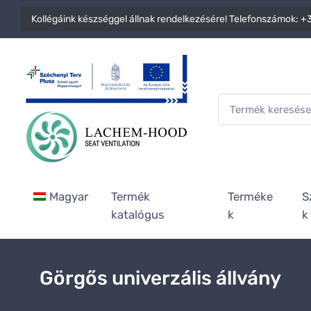
Kollégáink készséggel állnak rendelkezésére! Telefonszámok:
+3
Magyar
Termék
Terméke
S
katalógus
k
k
Görgős univerzális állvány