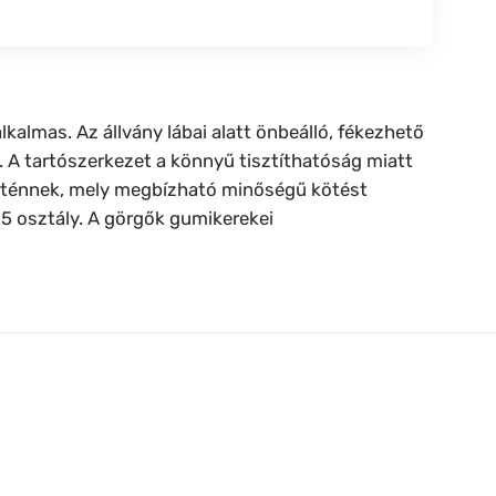
lkalmas. Az állvány lábai alatt önbeálló, fékezhető
 A tartószerkezet a könnyű tisztíthatóság miatt
 történnek, mely megbízható minőségű kötést
O 5 osztály. A görgők gumikerekei