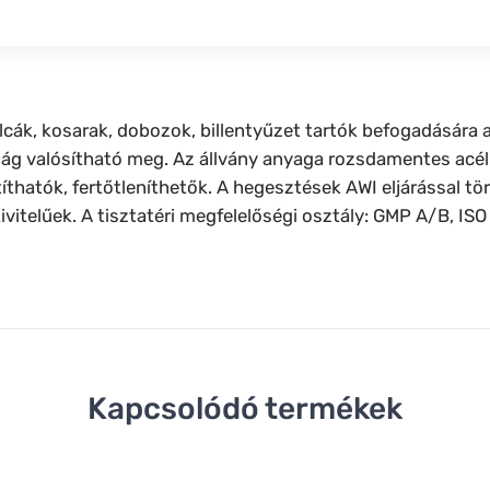
lcák, kosarak, dobozok, billentyűzet tartók befogadására a
g valósítható meg. Az állvány anyaga rozsdamentes acél.
sztíthatók, fertőtleníthetők. A hegesztések AWI eljárással
ivitelűek. A tisztatéri megfelelőségi osztály: GMP A/B, IS
Kapcsolódó termékek