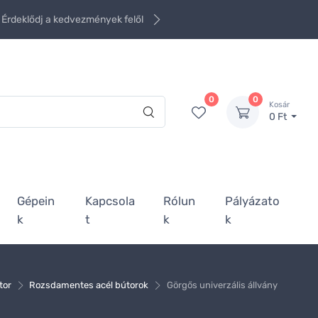
Érdeklődj a kedvezmények felől
0
0
Kosár
0 Ft
Gépein
Kapcsola
Rólun
Pályázato
k
t
k
k
tor
Rozsdamentes acél bútorok
Görgős univerzális állvány