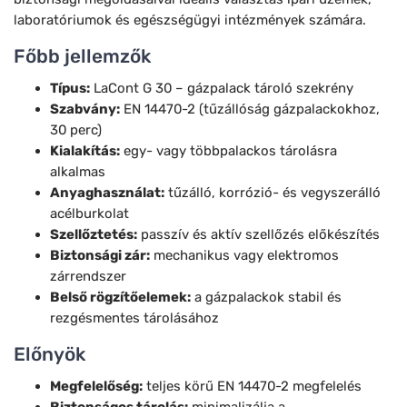
laboratóriumok és egészségügyi intézmények számára.
Főbb jellemzők
Típus:
LaCont G 30 – gázpalack tároló szekrény
Szabvány:
EN 14470-2 (tűzállóság gázpalackokhoz,
30 perc)
Kialakítás:
egy- vagy többpalackos tárolásra
alkalmas
Anyaghasználat:
tűzálló, korrózió- és vegyszerálló
acélburkolat
Szellőztetés:
passzív és aktív szellőzés előkészítés
Biztonsági zár:
mechanikus vagy elektromos
zárrendszer
Belső rögzítőelemek:
a gázpalackok stabil és
rezgésmentes tárolásához
Előnyök
Megfelelőség:
teljes körű EN 14470-2 megfelelés
Biztonságos tárolás:
minimalizálja a