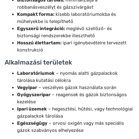
robbanásveszélyt és gázszivárgást
Kompakt forma:
kisebb laboratóriumokba és
műhelyekbe is telepíthető
Egyszerű integráció:
meglévő szellőző- és
biztonsági rendszerekbe illeszthető
Hosszú élettartam:
ipari igénybevételre tervezett
konstrukció
Alkalmazási területek
Laboratóriumok
– nyomás alatti gázpalackok
tárolása kutatási célokra
Vegyipar
– veszélyes gázok használata során
Gyógyszeripar
– reagensek és gázok biztonságos
kezelése
Ipari üzemek
– hegesztési, hűtési, vagy technológiai
gázpalackok tárolása
Egészségügy
– orvosi oxigén vagy más speciális
gázok szabványos elhelyezése