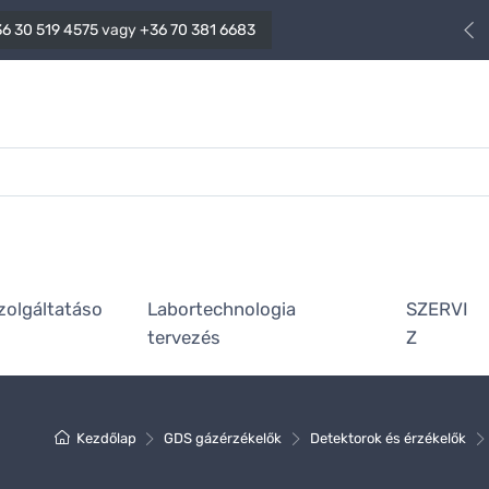
6 30 519 4575
vagy
+36 70 381 6683
zolgáltatáso
Labortechnologia
SZERVI
tervezés
Z
Kezdőlap
GDS gázérzékelők
Detektorok és érzékelők