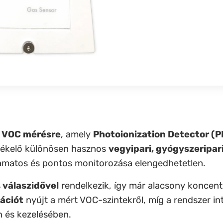
ő VOC mérésre
, amely
Photoionization Detector (P
rzékelő különösen hasznos
vegyipari, gyógyszeripar
amatos és pontos monitorozása elengedhetetlen.
 válaszidővel
rendelkezik, így már alacsony koncentr
mációt
nyújt a mért VOC-szintekről, míg a rendszer in
n és kezelésében.