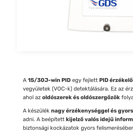
A
15/30J-win PID
egy fejlett
PID érzékel
vegyületek (VOC-k) detektálására. Ez az é
ahol az
oldószerek és oldószergőzök
foly
A készülék
nagy érzékenységgel és gyors
adni. A beépített
kijelző valós idejű infor
biztonsági kockázatok gyors felismerésébe