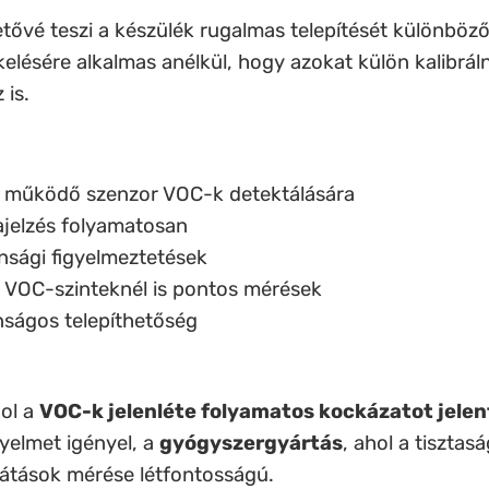
tővé teszi a készülék rugalmas telepítését különböző
ésére alkalmas anélkül, hogy azokat külön kalibrálni 
 is.
n működő szenzor VOC-k detektálására
ajelzés folyamatosan
sági figyelmeztetések
 VOC-szinteknél is pontos mérések
nságos telepíthetőség
hol a
VOC-k jelenléte folyamatos kockázatot jelen
gyelmet igényel, a
gyógyszergyártás
, ahol a tisztas
csátások mérése létfontosságú.