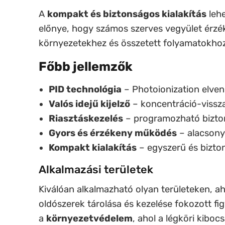
A
kompakt és biztonságos kialakítás
lehe
előnye, hogy számos szerves vegyület érzékel
környezetekhez és összetett folyamatokhoz
Főbb jellemzők
PID technológia
– Photoionization elve
Valós idejű kijelző
– koncentráció-vissz
Riasztáskezelés
– programozható bizton
Gyors és érzékeny működés
– alacsony
Kompakt kialakítás
– egyszerű és bizto
Alkalmazási területek
Kiválóan alkalmazható olyan területeken, a
oldószerek tárolása és kezelése fokozott fi
a
környezetvédelem
, ahol a légköri kibo