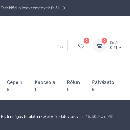
Érdeklődj a kedvezmények felől
0
0
Kosár
0 Ft
Gépein
Kapcsola
Rólun
Pályázato
k
t
k
k
Biztonságos területi érzékelők és detektorok
15/30J-win PID