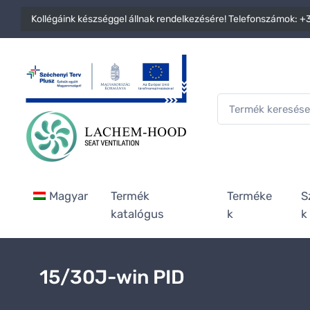
Kollégáink készséggel állnak rendelkezésére! Telefonszámok:
+3
Magyar
Termék
Terméke
S
katalógus
k
k
15/30J-win PID