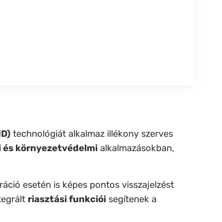
ID)
technológiát alkalmaz illékony szerves
i és környezetvédelmi
alkalmazásokban,
áció esetén is képes pontos visszajelzést
tegrált
riasztási funkciói
segítenek a