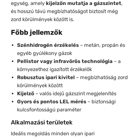
egység, amely
kijelzőn mutatja a gázszintet
,
és hosszú távú megbízhatóságot biztosít még
zord körülmények között is.
Főbb jellemzők
Szénhidrogén érzékelés
– metán, propán és
egyéb gyúlékony gázok
Pellistor vagy infravörös technológia
– a
környezethez igazított érzékelők
Robusztus ipari kivitel
– megbízhatóság zord
körülmények között
Kijelző
– valós idejű gázszint megjelenítés
Gyors és pontos LEL mérés
– biztonsági
kulcsfontosságú paraméter
Alkalmazási területek
Ideális megoldás minden olyan ipari