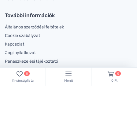
További információk
Általános szerződési feltételek
Cookie szabályzat
Kapcsolat
Jogi nyilatkozat
Panaszkezelési tájékoztató
Rólunk
0
0
Kívánságlista
Menü
0 Ft
Lépjen velünk kapcsolatba!
Kollégáink készséggel állnak rendelkezésére!
Keressen bennünket ezen a telefonszámon:
+36 70 381 66 83
,
vagy küldjön emailt:
lachemhood@gmail.com