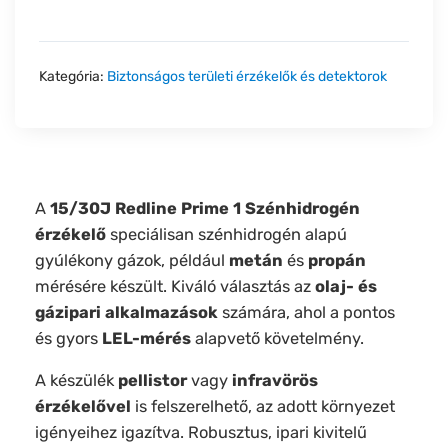
Kategória:
Biztonságos területi érzékelők és detektorok
A
15/30J Redline Prime 1 Szénhidrogén
érzékelő
speciálisan szénhidrogén alapú
gyúlékony gázok, például
metán
és
propán
mérésére készült. Kiváló választás az
olaj- és
gázipari alkalmazások
számára, ahol a pontos
és gyors
LEL-mérés
alapvető követelmény.
A készülék
pellistor
vagy
infravörös
érzékelővel
is felszerelhető, az adott környezet
igényeihez igazítva. Robusztus, ipari kivitelű