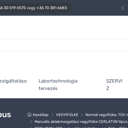
6 30 519 4575
vagy
+36 70 381 6683
zolgáltatáso
Labortechnologia
SZERVI
tervezés
Z
pus
Kezdőlap
VEGYIFÜLKE
Normál vegyifülke, TÜV 
Manuális ablakmozgatású vegyifülke CERLATON típus,