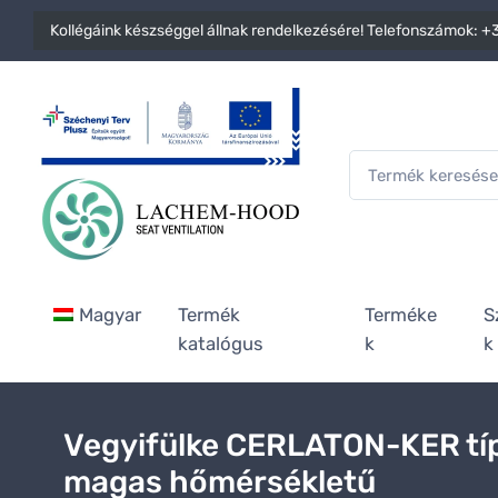
Kollégáink készséggel állnak rendelkezésére! Telefonszámok:
+3
Magyar
Termék
Terméke
S
katalógus
k
k
Vegyifülke CERLATON-KER tí
magas hőmérsékletű