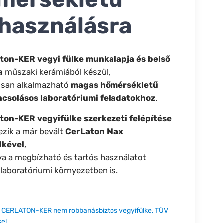
lhasználásra
ton-KER vegyi fülke
munkalapja és belső
a
műszaki kerámiából készül,
lisan alkalmazható
magas hőmérsékletű
ncsolásos laboratóriumi feladatokhoz
.
ton-KER vegyifülke szerkezeti felépítése
zik a már bevált
CerLaton Max
lkével
,
va a megbízható és tartós használatot
 laboratóriumi környezetben is.
:
CERLATON-KER nem robbanásbiztos vegyifülke, TÜV
sel