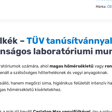
Márka:
CE
lkék –
TÜV tanúsítvánnya
onságos laboratóriumi mu
oratóriumok számára, ahol
magas hőmérsékletű
vagy
ron
llenáll a szélsőséges hőterhelésnek és vegyi anyagoknak.
ló, hanem megőrzi sima, higiénikus felületét intenzív haszn
gas hőmérsékletű kísérletekhez.
 a már jól bevált
Cerlaton Max vegyifülkével
, így a rob