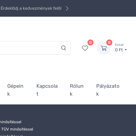
Érdeklődj a kedvezmények felől
0
0
Kosár
0 Ft
Gépein
Kapcsola
Rólun
Pályázato
k
t
k
k
minősítéssel
 TÜV minősítéssel