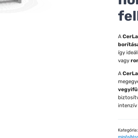
fe
A
CerLa
borítás
így ideá
vagy
ro
A
CerLa
megegye
vegyifü
biztosít
intenzív
Kategória
minősítés