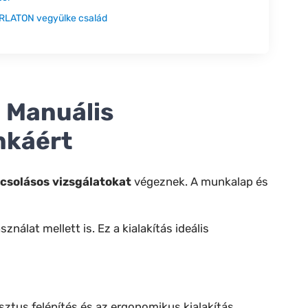
RLATON vegyülke család
l
Manuális
nkáért
csolásos vizsgálatokat
végeznek. A munkalap és
álat mellett is. Ez a kialakítás ideális
usztus felépítés és az ergonomikus kialakítás