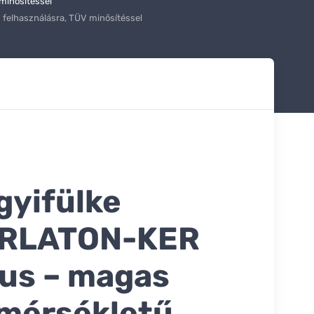
minősítéssel
felhasználásra, TÜV minősítéssel
gyifülke
RLATON-KER
pus – magas
mérsékletű