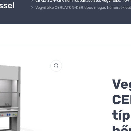
CERLATON-KER nem robbanásbiztos vegyifülke, TÜV 
ssel
Vegyifülke CERLATON-KER típus magas hőmérsékletű 
Ve
CE
tí
hő