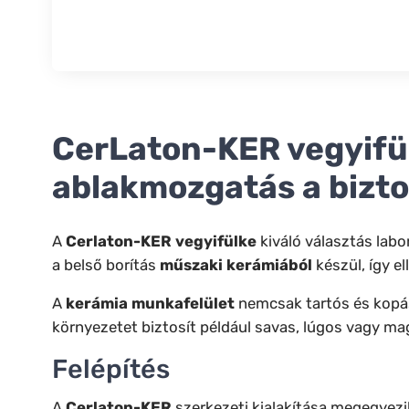
CerLaton-KER vegyifü
ablakmozgatás a bizt
A
Cerlaton-KER vegyifülke
kiváló választás lab
a belső borítás
műszaki kerámiából
készül, így e
A
kerámia munkafelület
nemcsak tartós és kopásál
környezetet biztosít például savas, lúgos vagy ma
Felépítés
A
Cerlaton-KER
szerkezeti kialakítása megegyezik