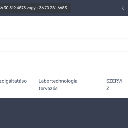
6 30 519 4575
vagy
+36 70 381 6683
zolgáltatáso
Labortechnologia
SZERVI
tervezés
Z