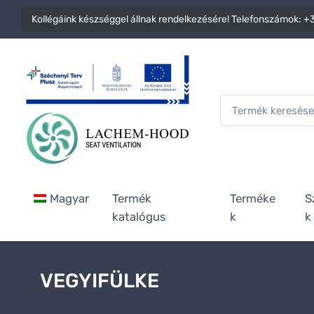
Kollégáink készséggel állnak rendelkezésére! Telefonszámok:
+3
Magyar
Termék
Terméke
S
katalógus
k
k
VEGYIFÜLKE