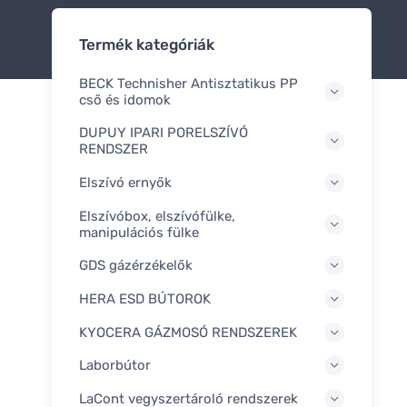
Termék kategóriák
BECK Technisher Antisztatikus PP
cső és idomok
DUPUY IPARI PORELSZÍVÓ
RENDSZER
Elszívó ernyők
Elszívóbox, elszívófülke,
manipulációs fülke
GDS gázérzékelők
HERA ESD BÚTOROK
KYOCERA GÁZMOSÓ RENDSZEREK
Laborbútor
LaCont vegyszertároló rendszerek