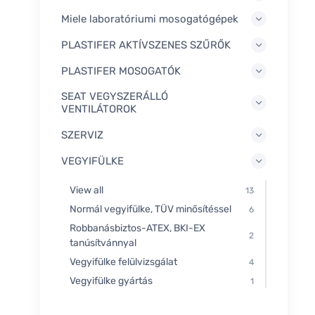
Miele laboratóriumi mosogatógépek
PLASTIFER AKTÍVSZENES SZŰRŐK
PLASTIFER MOSOGATÓK
SEAT VEGYSZERÁLLÓ
VENTILÁTOROK
SZERVIZ
VEGYIFÜLKE
View all
13
Normál vegyifülke, TÜV minősítéssel
6
Robbanásbiztos-ATEX, BKI-EX
2
tanúsítvánnyal
Vegyifülke felülvizsgálat
4
Vegyifülke gyártás
1