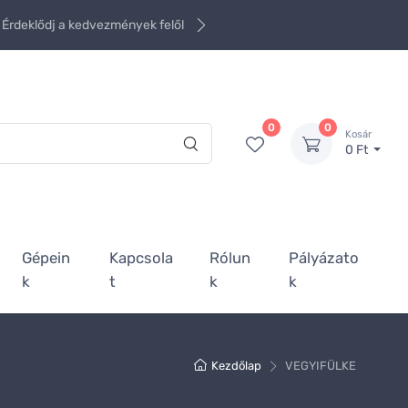
Érdeklődj a kedvezmények felől
0
0
Kosár
0 Ft
Gépein
Kapcsola
Rólun
Pályázato
k
t
k
k
Kezdőlap
VEGYIFÜLKE