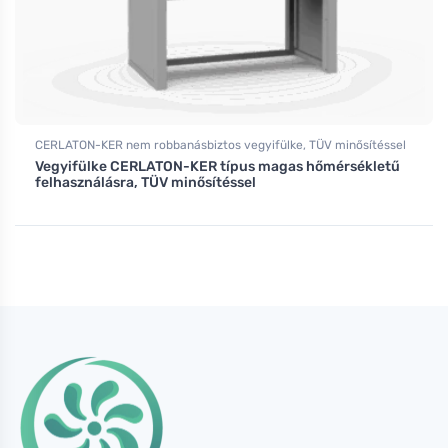
CERLATON-KER nem robbanásbiztos vegyifülke, TÜV minősítéssel
Vegyifülke CERLATON-KER típus magas hőmérsékletű
felhasználásra, TÜV minősítéssel