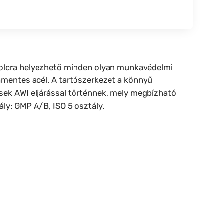
t polcra helyezhető minden olyan munkavédelmi
amentes acél. A tartószerkezet a könnyű
tések AWI eljárással történnek, mely megbízható
ály: GMP A/B, ISO 5 osztály.