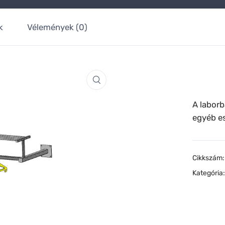
k
Vélemények (0)
A labor
egyéb es
Cikkszám
Kategória