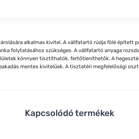
lására alkalmas kivitel. A vállfatartó rúdja fölé építet
unka folytatásához szükséges. A vállfatartó anyaga rozsd
felületek könnyen tisztíthatók, fertőtleníthetők. A hegesz
eakadás mentes kivitelűek. A tisztatéri megfelelőségi oszt
Kapcsolódó termékek