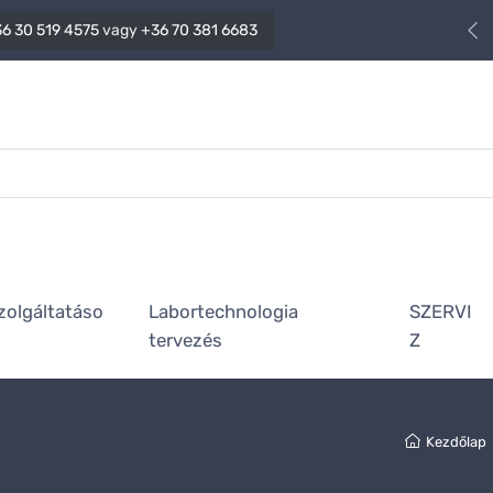
6 30 519 4575
vagy
+36 70 381 6683
zolgáltatáso
Labortechnologia
SZERVI
tervezés
Z
Kezdőlap