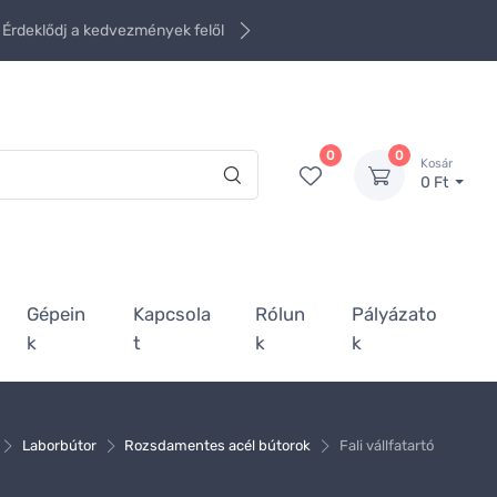
Érdeklődj a kedvezmények felől
0
0
Kosár
0 Ft
Gépein
Kapcsola
Rólun
Pályázato
k
t
k
k
Laborbútor
Rozsdamentes acél bútorok
Fali vállfatartó