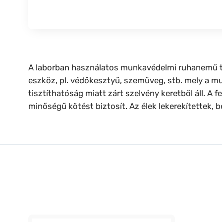
A laborban használatos munkavédelmi ruhanemű táro
eszköz, pl. védőkesztyű, szemüveg, stb. mely a m
tisztíthatóság miatt zárt szelvény keretből áll. A 
minőségű kötést biztosít. Az élek lekerekítettek, b