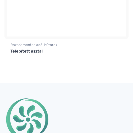
Rozsdamentes acél bútorok
Telepített asztal