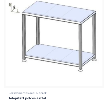
Rozsdamentes acél bútorok
Telepített polcos asztal