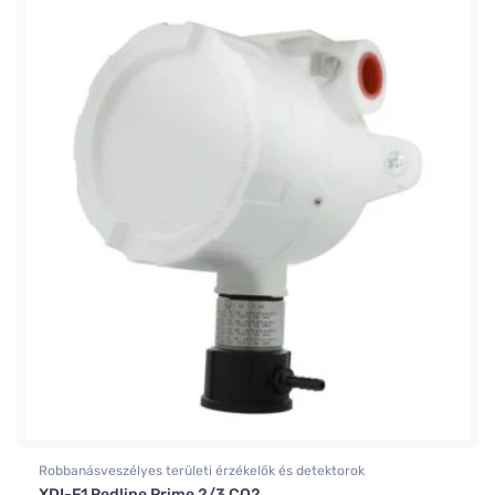
Robbanásveszélyes területi érzékelők és detektorok
XDI-F1 Redline Prime 2/3 CO2