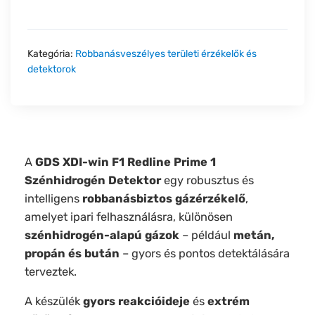
Kategória:
Robbanásveszélyes területi érzékelők és
detektorok
A
GDS XDI-win F1 Redline Prime 1
Szénhidrogén Detektor
egy robusztus és
intelligens
robbanásbiztos gázérzékelő
,
amelyet ipari felhasználásra, különösen
szénhidrogén-alapú gázok
– például
metán,
propán és bután
– gyors és pontos detektálására
terveztek.
A készülék
gyors reakcióideje
és
extrém