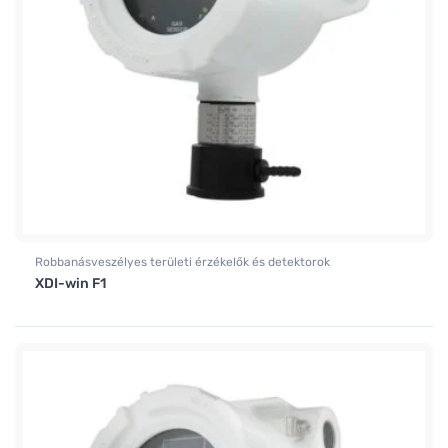
Robbanásveszélyes területi érzékelők és detektorok
XDI-win F1