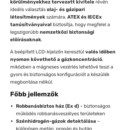
körülményekhez tervezett kivitele
révén
ideális választás
olaj- és gázipari
létesítmények
számára.
ATEX és IECEx
tanúsítványaival
biztosítja, hogy megfelel a
legszigorúbb
nemzetközi biztonsági
előírásoknak
.
A beépített LCD-kijelzőn keresztül
valós időben
nyomon követhető a gázkoncentráció
,
miközben a mágneses vezérlés lehetővé teszi a
gyors és biztonságos konfigurációt a készülék
megbontása nélkül.
Főbb jellemzők
Robbanásbiztos ház (Ex d)
– biztonságos
működés robbanásveszélyes területeken
Szénhidrogén-gázok detektálása
–
különösen metán, propán és bután