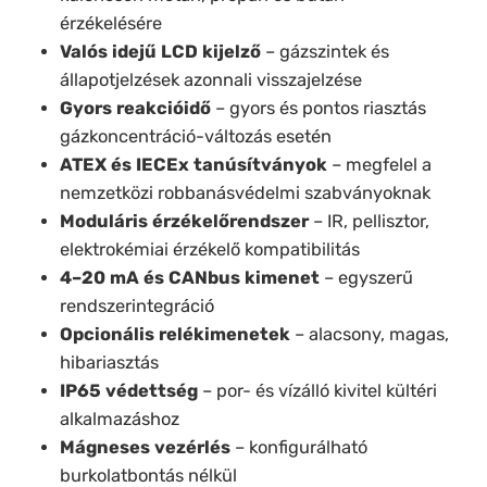
érzékelésére
Valós idejű LCD kijelző
– gázszintek és
állapotjelzések azonnali visszajelzése
Gyors reakcióidő
– gyors és pontos riasztás
gázkoncentráció-változás esetén
ATEX és IECEx tanúsítványok
– megfelel a
nemzetközi robbanásvédelmi szabványoknak
Moduláris érzékelőrendszer
– IR, pellisztor,
elektrokémiai érzékelő kompatibilitás
4–20 mA és CANbus kimenet
– egyszerű
rendszerintegráció
Opcionális relékimenetek
– alacsony, magas,
hibariasztás
IP65 védettség
– por- és vízálló kivitel kültéri
alkalmazáshoz
Mágneses vezérlés
– konfigurálható
burkolatbontás nélkül