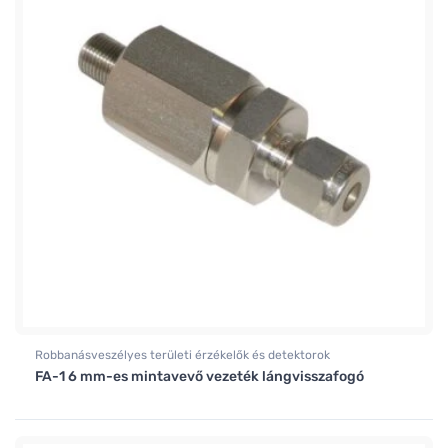
Robbanásveszélyes területi érzékelők és detektorok
FA-1 6 mm-es mintavevő vezeték lángvisszafogó