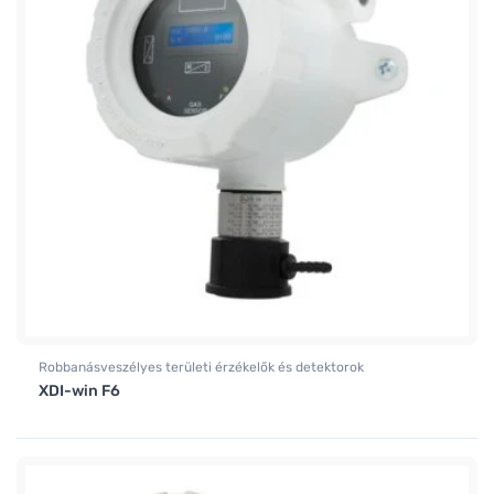
Robbanásveszélyes területi érzékelők és detektorok
XDI-win F6