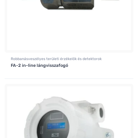
Robbanásveszélyes területi érzékelők és detektorok
FA-2 in-line lángvisszafogó