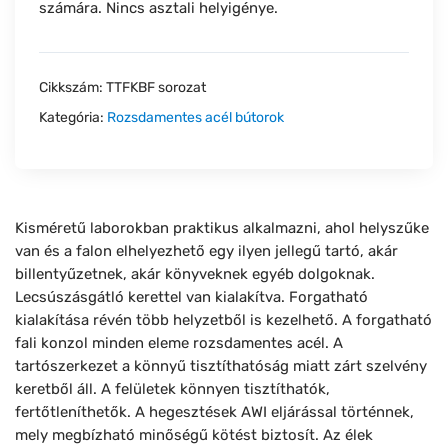
számára. Nincs asztali helyigénye.
Cikkszám:
TTFKBF sorozat
Kategória:
Rozsdamentes acél bútorok
Kisméretű laborokban praktikus alkalmazni, ahol helyszűke
van és a falon elhelyezhető egy ilyen jellegű tartó, akár
billentyűzetnek, akár könyveknek egyéb dolgoknak.
Lecsúszásgátló kerettel van kialakítva. Forgatható
kialakítása révén több helyzetből is kezelhető. A forgatható
fali konzol minden eleme rozsdamentes acél. A
tartószerkezet a könnyű tisztíthatóság miatt zárt szelvény
keretből áll. A felületek könnyen tisztíthatók,
fertőtleníthetők. A hegesztések AWI eljárással történnek,
mely megbízható minőségű kötést biztosít. Az élek