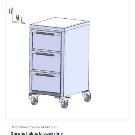
Rozsdamentes acél bútorok
Görgős fiókos kisszekrény