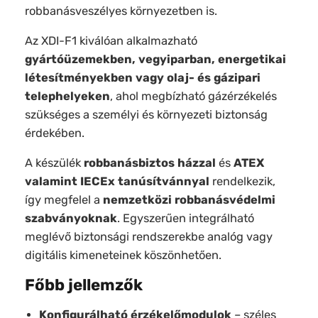
robbanásveszélyes környezetben is.
Az XDI-F1 kiválóan alkalmazható
gyártóüzemekben, vegyiparban, energetikai
létesítményekben vagy olaj- és gázipari
telephelyeken
, ahol megbízható gázérzékelés
szükséges a személyi és környezeti biztonság
érdekében.
A készülék
robbanásbiztos házzal
és
ATEX
valamint IECEx tanúsítvánnyal
rendelkezik,
így megfelel a
nemzetközi robbanásvédelmi
szabványoknak
. Egyszerűen integrálható
meglévő biztonsági rendszerekbe analóg vagy
digitális kimeneteinek köszönhetően.
Főbb jellemzők
Konfigurálható érzékelőmodulok
– széles