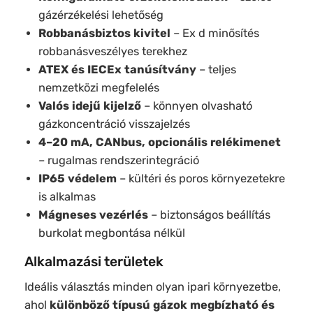
gázérzékelési lehetőség
Robbanásbiztos kivitel
– Ex d minősítés
robbanásveszélyes terekhez
ATEX és IECEx tanúsítvány
– teljes
nemzetközi megfelelés
Valós idejű kijelző
– könnyen olvasható
gázkoncentráció visszajelzés
4–20 mA, CANbus, opcionális relékimenet
– rugalmas rendszerintegráció
IP65 védelem
– kültéri és poros környezetekre
is alkalmas
Mágneses vezérlés
– biztonságos beállítás
burkolat megbontása nélkül
Alkalmazási területek
Ideális választás minden olyan ipari környezetbe,
ahol
különböző típusú gázok megbízható és