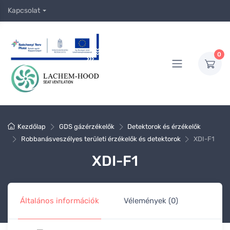
Kapcsolat
0
Kezdőlap
GDS gázérzékelők
Detektorok és érzékelők
Robbanásveszélyes területi érzékelők és detektorok
XDI-F1
XDI-F1
Általános információk
Vélemények (0)