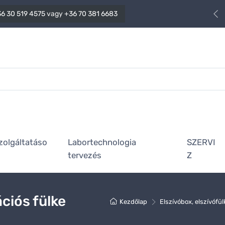
6 30 519 4575
vagy
+36 70 381 6683
zolgáltatáso
Labortechnologia
SZERVI
tervezés
Z
ciós fülke
Kezdőlap
Elszívóbox, elszívófü