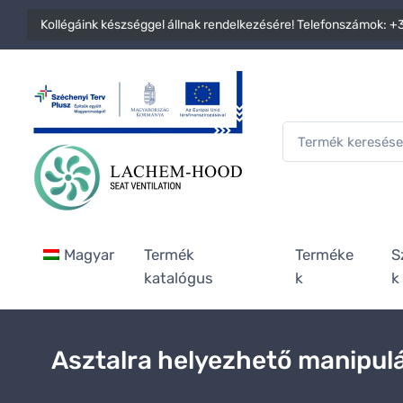
Kollégáink készséggel állnak rendelkezésére! Telefonszámok:
+3
Magyar
Termék
Terméke
S
katalógus
k
k
Asztalra helyezhető manipulá