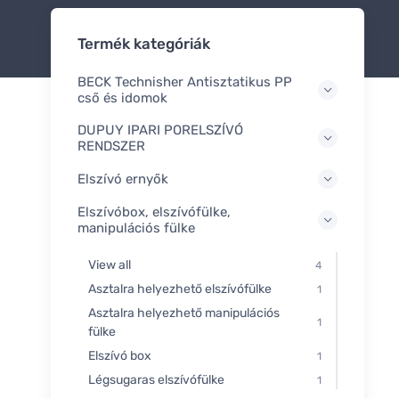
Termék kategóriák
BECK Technisher Antisztatikus PP
cső és idomok
DUPUY IPARI PORELSZÍVÓ
RENDSZER
Elszívó ernyők
Elszívóbox, elszívófülke,
manipulációs fülke
View all
4
Asztalra helyezhető elszívófülke
1
Asztalra helyezhető manipulációs
1
fülke
Elszívó box
1
Légsugaras elszívófülke
1