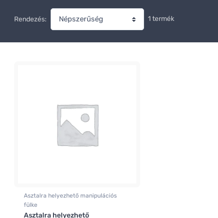
1 termék
Rendezés:
Asztalra helyezhető manipulációs
fülke
Asztalra helyezhető