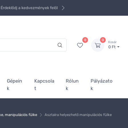
Érdeklődj a kedvezmények felől
0
0
Kosár
0 Ft
Gépein
Kapcsola
Rólun
Pályázato
k
t
k
k
lke, manipulációs fülke
Asztalra helyezhető manipulációs fülke