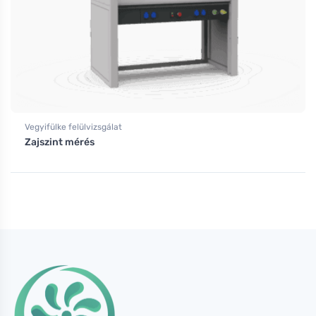
Vegyifülke felülvizsgálat
Zajszint mérés